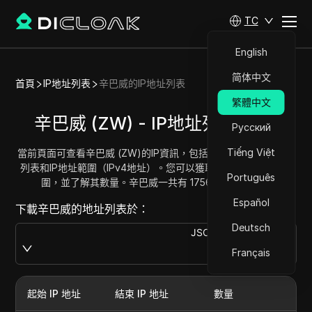
TC
English
简体中文
首頁
IP地址列表
辛巴威的IP地址列表
繁體中文
辛巴威 (ZW) - IP地址列表/範圍
Русский
Tiếng Việt
當前頁面可查看辛巴威 (ZW)的IP資訊，包括完整的辛巴威IP地址
列表和IP地址範圍（IPv4地址）。您可以獲取並複製每個地址範
Português
圍，並了解其數量。辛巴威一共有 175616 個IP地址。
Español
下載辛巴威的地址列表於：
Deutsch
JSON
Download
Français
起始 IP 地址
結束 IP 地址
數量