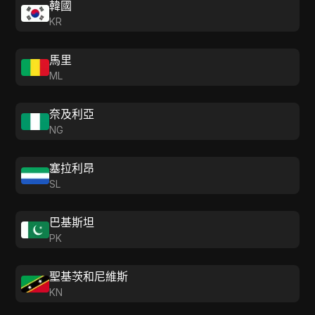
韓國
KR
馬里
ML
奈及利亞
NG
塞拉利昂
SL
巴基斯坦
PK
聖基茨和尼維斯
KN