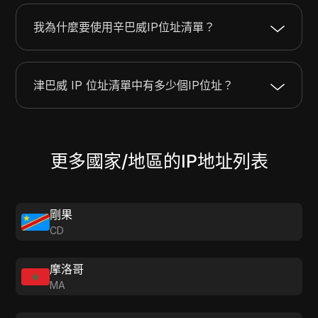
172.68.90.0
172.68.90.255
256
我為什麼要使用辛巴威IP位址清單？
188.164.1.0
188.164.1.255
256
津巴威 IP 位址清單中有多少個IP位址？
更多國家/地區的IP地址列表
剛果
CD
摩洛哥
MA