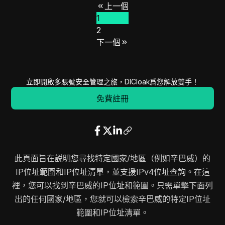
上一個
41.60.32.0
41.60.127.255
24576
1
41.60.214.0
41.60.214.255
256
2
46.17.232.0
46.17.238.255
1792
下一個
64.86.26.0
64.86.27.255
512
57.82.88.0
57.82.89.255
512
77.246.48.0
77.246.55.255
2048
立即開啟多賬號安全管理之旅，DICloak爲您解放雙手！
77.246.61.0
77.246.61.255
256
免費註冊
84.254.153.0
84.254.153.255
256
102.218.12.0
102.218.15.255
1024
98.97.132.0
98.97.133.255
512
98.97.185.0
98.97.185.255
256
此頁面旨在説明您尋找特定國家/地區（例如辛巴威）的
102.165.112.0
102.165.115.255
1024
IP位址範圍和IP位址清單，並支援IPv4位址查詢。在這
102.177.72.0
102.177.75.255
1024
裡，您可以找到辛巴威的IP位址和範圍。只需單擊下面列
102.177.192.0
102.177.199.255
2048
出的任何國家/地區，您就可以檢索辛巴威的特定IP位址
102.207.50.0
102.207.51.255
512
範圍和IP位址清單。
102.210.112.0
102.210.115.255
1024