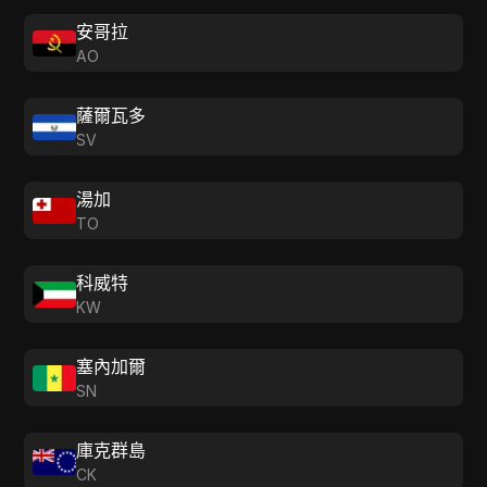
安哥拉
AO
薩爾瓦多
SV
湯加
TO
科威特
KW
塞內加爾
SN
庫克群島
CK