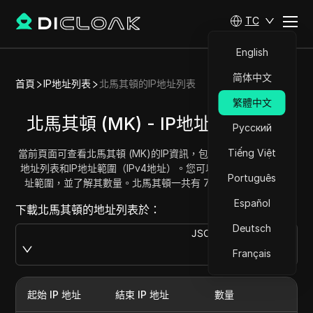
TC
English
简体中文
首頁
IP地址列表
北馬其頓的IP地址列表
繁體中文
北馬其頓 (MK) - IP地址列表/範圍
Русский
Tiếng Việt
當前頁面可查看北馬其頓 (MK)的IP資訊，包括完整的北馬其頓IP
地址列表和IP地址範圍（IPv4地址）。您可以獲取並複製每個地
Português
址範圍，並了解其數量。北馬其頓一共有 710400 個IP地址。
Español
下載北馬其頓的地址列表於：
Deutsch
JSON
Download
Français
起始 IP 地址
結束 IP 地址
數量