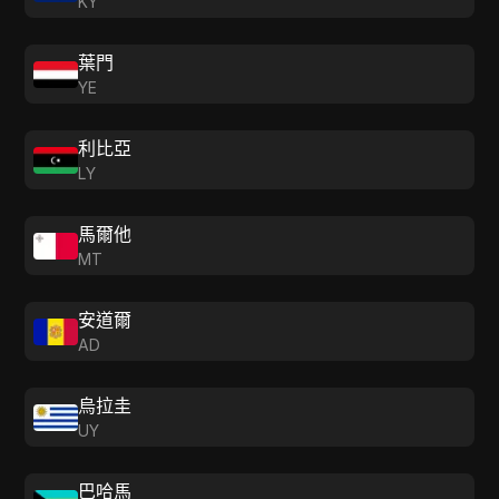
KY
葉門
YE
利比亞
LY
馬爾他
MT
安道爾
AD
烏拉圭
UY
巴哈馬