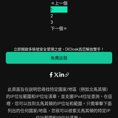
上一個
62.162.0.0
62.162.255.255
65536
1
62.77.136.0
62.77.143.255
2048
2
62.220.192.0
62.220.223.255
8192
3
62.93.69.0
62.93.69.255
256
下一個
62.93.92.0
62.93.95.255
1024
62.93.104.0
62.93.104.255
256
62.93.108.0
62.93.108.255
256
立即開啟多賬號安全管理之旅，DICloak爲您解放雙手！
81.17.232.0
81.17.233.255
512
免費註冊
78.40.0.0
78.40.7.255
2048
78.157.0.0
78.157.31.255
8192
79.99.56.0
79.99.63.255
2048
79.141.112.0
79.141.127.255
4096
此頁面旨在説明您尋找特定國家/地區（例如北馬其頓）
79.125.128.0
79.125.255.255
32768
的IP位址範圍和IP位址清單，並支援IPv4位址查詢。在這
79.126.128.0
79.126.255.255
32768
裡，您可以找到北馬其頓的IP位址和範圍。只需單擊下面
80.77.144.0
80.77.159.255
4096
列出的任何國家/地區，您就可以檢索北馬其頓的特定IP
77.28.0.0
77.29.255.255
131072
位址範圍和IP位址清單。