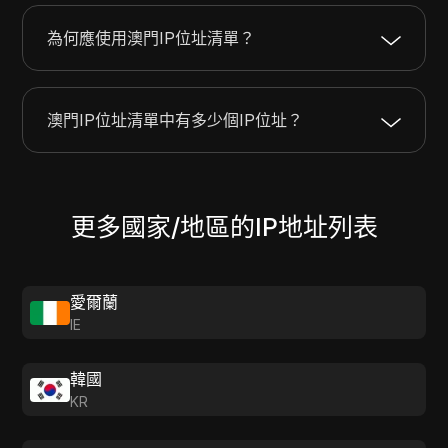
180.94.128.0
180.94.191.255
16384
為何應使用澳門IP位址清單？
188.93.236.0
188.93.237.255
512
澳門IP位址清單中有多少個IP位址？
更多國家/地區的IP地址列表
愛爾蘭
IE
韓國
KR