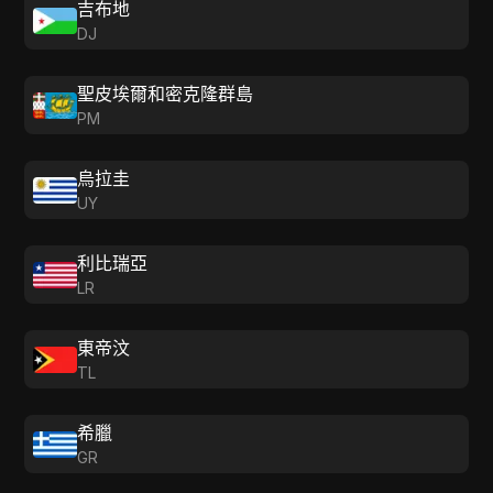
吉布地
DJ
聖皮埃爾和密克隆群島
PM
烏拉圭
UY
利比瑞亞
LR
東帝汶
TL
希臘
GR