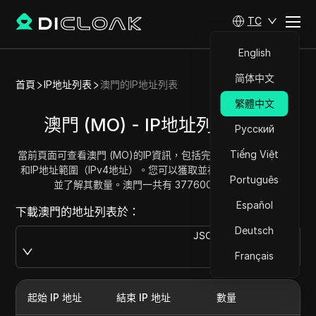
TC
English
简体中文
首頁
IP地址列表
澳門的IP地址列表
繁體中文
澳門 (MO) - IP地址列表/範圍
Русский
Tiếng Việt
當前頁面可查看澳門 (MO)的IP資訊，包括完整的澳門IP地址列表
和IP地址範圍（IPv4地址）。您可以獲取並複製每個地址範圍，
Português
並了解其數量。澳門一共有 377600 個IP地址。
Español
下載澳門的地址列表於：
Deutsch
JSON
Download
Français
起始 IP 地址
結束 IP 地址
數量