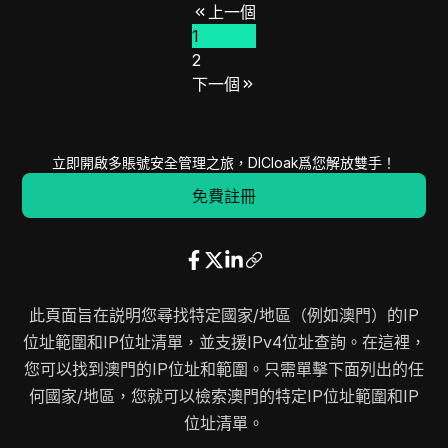
上一個
84.252.92.0
84.252.92.255
256
1
89.213.219.0
89.213.219.255
256
2
89.213.239.0
89.213.239.255
256
下一個
103.43.108.0
103.43.111.255
1024
103.5.218.0
103.5.219.255
512
103.88.176.0
103.88.179.255
1024
立即開啟多賬號安全管理之旅，DICloak爲您解放雙手！
103.143.92.0
103.143.93.255
512
免費註冊
103.96.60.0
103.96.63.255
1024
103.115.142.0
103.115.143.255
512
103.233.188.0
103.233.191.255
1024
103.237.100.0
103.237.101.255
512
此頁面旨在説明您尋找特定國家/地區（例如澳門）的IP
103.237.124.0
103.237.127.255
1024
位址範圍和IP位址清單，並支援IPv4位址查詢。在這裡，
103.240.56.0
103.240.57.255
512
您可以找到澳門的IP位址和範圍。只需單擊下面列出的任
103.192.44.0
103.192.47.255
1024
何國家/地區，您就可以檢索澳門的特定IP位址範圍和IP
122.100.128.0
122.100.255.255
32768
位址清單。
123.253.200.0
123.253.203.255
1024