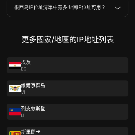
217.19.128.0
217.19.143.255
4096
根西島IP位址清單中有多少個IP位址可用？
更多國家/地區的IP地址列表
埃及
EG
維爾京群島
VI
列支敦斯登
LI
斯里蘭卡