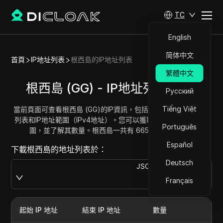
TC
English
简体中文
首頁
IP地址列表
根西島的IP地址列表
繁體中文
根西島 (GG) - IP地址列表/範圍
Русский
Tiếng Việt
當前頁面可查看根西島 (GG)的IP資訊，包括完整的根西島IP地址
列表和IP地址範圍（IPv4地址）。您可以獲取並複製每個地址範
Português
圍，並了解其數量。根西島一共有 66560 個IP地址。
Español
下載根西島的地址列表於：
Deutsch
JSON
Download
Français
起始 IP 地址
結束 IP 地址
數量