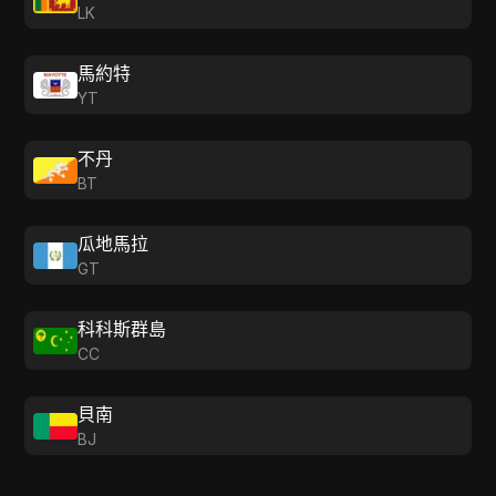
LK
馬約特
YT
不丹
BT
瓜地馬拉
GT
科科斯群島
CC
貝南
BJ