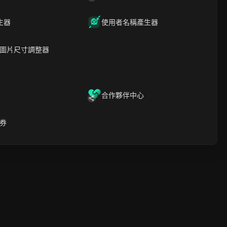
下載
重要見解與亮點
常見問題
要安全協議
生器
使用者名稱產生器
圖片尺寸調整器
合作夥伴中心
券