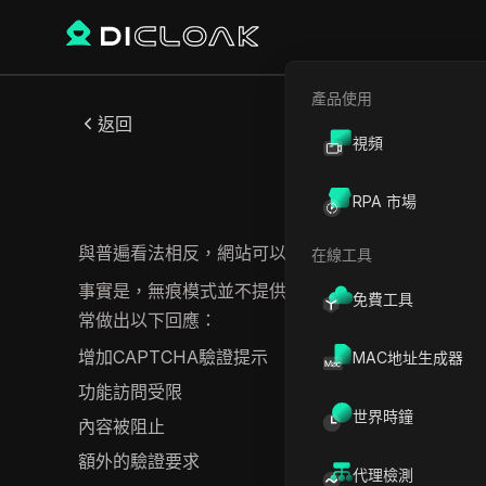
產品使用
返回
視頻
RPA 市場
與普遍看法相反，網站可以輕鬆識別您何時使用無痕
在線工具
事實是，無痕模式並不提供匿名性；它僅僅防止您的
免費工具
常做出以下回應：
增加CAPTCHA驗證提示
MAC地址生成器
功能訪問受限
世界時鐘
內容被阻止
額外的驗證要求
代理檢測