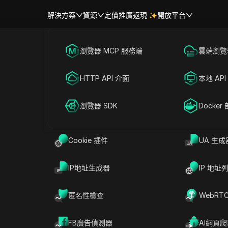
解決方案
資源
定價
推廣返現
開放平台
跨境電商
瀏覽器 MCP 服務端
海外社媒營銷
雲端瀏覽器
幫助中心
帳號共享
聯盟營銷
HTTP API 介面
廣告投放
本地 API
隱身模式偽裝
RPA 市場（MCP）
擴展市場
網絡爬蟲
瀏覽器 SDK
帳號共享
Docker
或私密瀏覽模式，並經常對這些會話進行更嚴格的審查。
瀏覽歷史記錄在本地保存。網站可以通過各種技術指標識別私密
Cookie 插件
UA 生成
IP地址生成器
IP 地址
匿名性檢查
WebRT
FB廣告偵測器
AI網頁