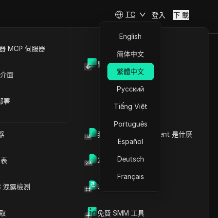
TC
登入
下 載
English
 MCP 伺服器
简体中文
開放API
繁體中文
 介面
文章內容
Русский
瞭解網站如何識別無痕模式
 部署
無痕模式偵測對企業的重要
Tiếng Việt
性
Português
實施偽造技術的有效策略
瀏覽，並經
器
專業偽造的進階解決方案
我的瀏覽器 User Agent 是什麼
Español
實現業務成功的戰略應用
Frequent Pitfalls in
Deutsch
列表
2FA验证码生成器
Implementation
評估偽造技術的有效性
Français
透過隱私工具整合增強安全
C 洩露檢測
UUID 產生器
性
DICloak防關聯指紋瀏覽器-防止賬
高階偽造策略
號封禁，安全管理多帳號
隱身模式偵測技術的演進
爬取
免費 SMM 工具