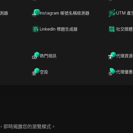
您的私密會話與常規瀏覽無從區分。對於需要隱私且不觸發不必
檢測器
Instagram 帳號名稱檢測器
UTM 產
確保您的在線活動保持隱蔽和安全。
LinkedIn 標題生成器
社交媒體
採用各種技術策略來識別私密瀏覽會話。
熱門視訊
代理資源
空投
代理優惠
限制，即時揭露您的瀏覽模式。