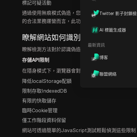
標記可疑活動
通過使用無痕模式偽造，您可以消除這些檢測點，使
Twitter 影子封鎖
的合法業務運營而言，此功能至關重要。DICloak
AI 標籤生成器
瞭解網站如何識別無痕模式
最新資訊
瞭解檢測方法對於認識偽造的必要性至關重要。網站
博客
存儲API限制
在隱身模式下，瀏覽器會對儲存功能施加限制：
聯盟網絡
降低localStorage配額
限制存取IndexedDB
有限的快取儲存
臨時Cookie管理
僅工作階段資料保留
網站可透過簡單的JavaScript測試輕鬆偵測這些