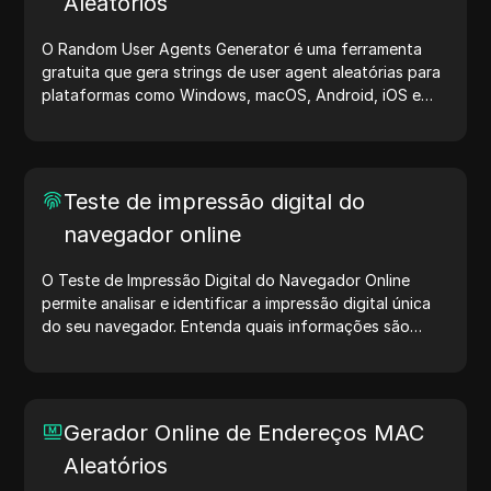
Aleatórios
O Random User Agents Generator é uma ferramenta
gratuita que gera strings de user agent aleatórias para
plataformas como Windows, macOS, Android, iOS e
Linux. Essas strings compartilham detalhes sobre
dispositivos e navegadores com servidores, auxiliando
no teste de sites, verificação de compatibilidade e
otimização de desenvolvimento. Simplifique seus fluxos
Teste de impressão digital do
de trabalho — comece a gerar user agents hoje mesmo!
navegador online
O Teste de Impressão Digital do Navegador Online
permite analisar e identificar a impressão digital única
do seu navegador. Entenda quais informações são
compartilhadas com sites e tome medidas para
proteger sua privacidade e aumentar sua segurança na
internet.
Gerador Online de Endereços MAC
Aleatórios