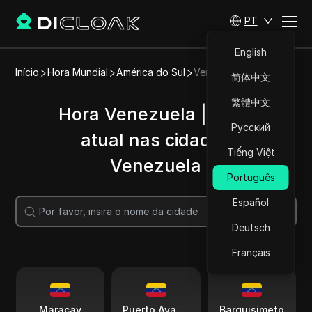
PT
English
Início
Hora Mundial
América do Sul
Venezuela
简体中文
繁體中文
Hora Venezuela | Hora
Русский
atual nas cidades
Tiếng Việt
Venezuela
Português
Español
Pesquisar
Deutsch
Français
Maracay
Puerto Ayacucho
Barquisimeto