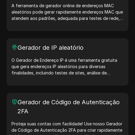
A ferramenta de gerador online de endereços MAC
aleatórios pode gerar rapidamente endereços MAC que
atendem aos padrões, adequada para testes de rede,
simulação de dispositivos e outros cenários.
Gerador de IP aleatório
O Gerador de Endereço IP é uma ferramenta gratuita
que gera endereços IP aleatórios para diversas
finalidades, incluindo testes de sites, análise de
segurança e desenvolvimento. Com recursos como
identificação de localização de IP e geração de IPs
aleatórios, ele permite gerar rapidamente endereços IP
para testar geolocalização, verificar privacidade e
Gerador de Código de Autenticação
muito mais. Simplifique seus fluxos de trabalho e
2FA
otimize seu processo de desenvolvimento — gere
endereços IP agora mesmo!
Proteja suas contas com facilidade! Use nosso Gerador
de Código de Autenticação 2FA para criar rapidamente