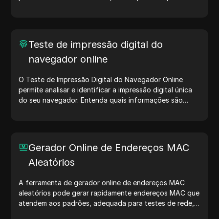
Linux. Essas strings compartilham detalhes sobre
dispositivos e navegadores com servidores, auxiliando
no teste de sites, verificação de compatibilidade e
otimização de desenvolvimento. Simplifique seus fluxos
Teste de impressão digital do
de trabalho — comece a gerar user agents hoje mesmo!
navegador online
O Teste de Impressão Digital do Navegador Online
permite analisar e identificar a impressão digital única
do seu navegador. Entenda quais informações são
compartilhadas com sites e tome medidas para
proteger sua privacidade e aumentar sua segurança na
internet.
Gerador Online de Endereços MAC
Aleatórios
A ferramenta de gerador online de endereços MAC
aleatórios pode gerar rapidamente endereços MAC que
atendem aos padrões, adequada para testes de rede,
simulação de dispositivos e outros cenários.