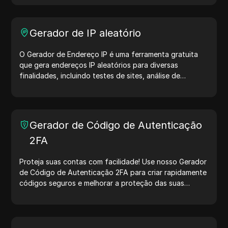
Gerador de IP aleatório
O Gerador de Endereço IP é uma ferramenta gratuita
que gera endereços IP aleatórios para diversas
finalidades, incluindo testes de sites, análise de
segurança e desenvolvimento. Com recursos como
identificação de localização de IP e geração de IPs
aleatórios, ele permite gerar rapidamente endereços IP
para testar geolocalização, verificar privacidade e
Gerador de Código de Autenticação
muito mais. Simplifique seus fluxos de trabalho e
2FA
otimize seu processo de desenvolvimento — gere
endereços IP agora mesmo!
Proteja suas contas com facilidade! Use nosso Gerador
de Código de Autenticação 2FA para criar rapidamente
códigos seguros e melhorar a proteção das suas
contas. Experimente agora e proteja sua vida digital!