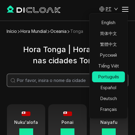
PT
English
Início
Hora Mundial
Oceania
Tonga
简体中文
繁體中文
Hora Tonga | Hora atual
Русский
nas cidades Tonga
Tiếng Việt
Português
Pesquisar
Español
Deutsch
Français
Nuku'alofa
Ponai
Naiyafu
04 38
04 38
04 38