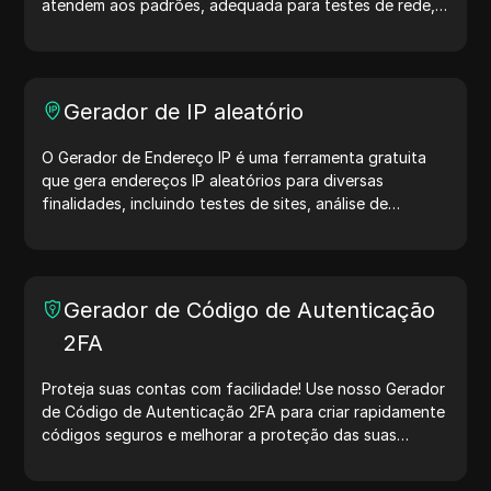
atendem aos padrões, adequada para testes de rede,
simulação de dispositivos e outros cenários.
Gerador de IP aleatório
O Gerador de Endereço IP é uma ferramenta gratuita
que gera endereços IP aleatórios para diversas
finalidades, incluindo testes de sites, análise de
segurança e desenvolvimento. Com recursos como
identificação de localização de IP e geração de IPs
aleatórios, ele permite gerar rapidamente endereços IP
para testar geolocalização, verificar privacidade e
Gerador de Código de Autenticação
muito mais. Simplifique seus fluxos de trabalho e
2FA
otimize seu processo de desenvolvimento — gere
endereços IP agora mesmo!
Proteja suas contas com facilidade! Use nosso Gerador
de Código de Autenticação 2FA para criar rapidamente
códigos seguros e melhorar a proteção das suas
contas. Experimente agora e proteja sua vida digital!