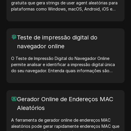
gratuita que gera strings de user agent aleatórias para
plataformas como Windows, macOS, Android, iOS e
Linux. Essas strings compartilham detalhes sobre
dispositivos e navegadores com servidores, auxiliando
no teste de sites, verificação de compatibilidade e
otimização de desenvolvimento. Simplifique seus fluxos
Teste de impressão digital do
de trabalho — comece a gerar user agents hoje mesmo!
navegador online
O Teste de Impressão Digital do Navegador Online
permite analisar e identificar a impressão digital única
do seu navegador. Entenda quais informações são
compartilhadas com sites e tome medidas para
proteger sua privacidade e aumentar sua segurança na
internet.
Gerador Online de Endereços MAC
Aleatórios
A ferramenta de gerador online de endereços MAC
aleatórios pode gerar rapidamente endereços MAC que