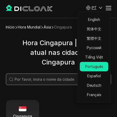
PT
English
Início
Hora Mundial
Ásia
Cingapura
简体中文
繁體中文
Hora Cingapura | Hora
Русский
atual nas cidades
Tiếng Việt
Cingapura
Português
Español
Pesquisar
Deutsch
Français
Cingapura