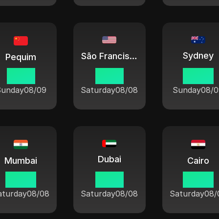
Sydney
São Francisco
Pequim
01 53
10 53
04 53
Sunday
08/09
Saturday
08/08
Sunday
08/0
Dubai
Mumbai
Cairo
23 23
21 53
20 53
aturday
08/08
Saturday
08/08
Saturday
08/