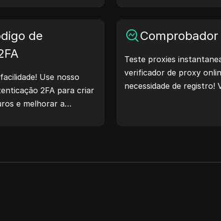
geração de IPs aleatórios
rapidamente endereços IP
digo de
geolocalização, verificar 
Comprobador 
Simplifique seus fluxos d
 2FA
Teste proxies instantan
processo de desenvolvim
verificador de proxy onl
IP agora mesmo!
facilidade! Use nosso
necessidade de registro! V
enticação 2FA para criar
de proxy, país do proxy, 
uros e melhorar a
fuso horário do proxy e 
s. Experimente agora e