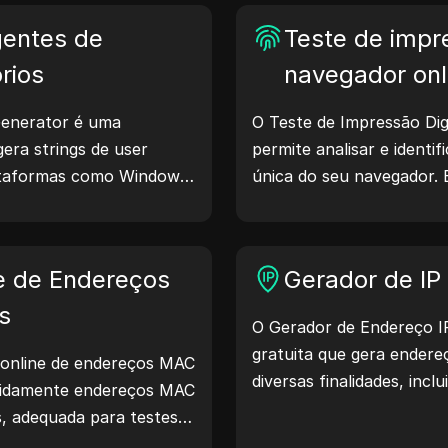
gentes de
Teste de impre
rios
navegador onl
enerator é uma
O Teste de Impressão Dig
era strings de user
permite analisar e identif
lataformas como Windows,
única do seu navegador. 
ux. Essas strings
informações são compart
bre dispositivos e
medidas para proteger su
es, auxiliando no teste
sua segurança na interne
e de Endereços
Gerador de IP 
ompatibilidade e
mento. Simplifique seus
s
O Gerador de Endereço I
ece a gerar user agents
gratuita que gera endereç
 online de endereços MAC
diversas finalidades, inclu
apidamente endereços MAC
análise de segurança e 
, adequada para testes
recursos como identificaç
positivos e outros