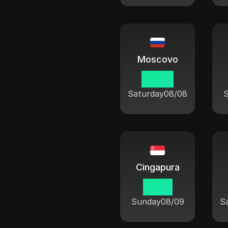
Moscovo
20 53
Saturday
08/08
Cingapura
01 53
Sunday
08/09
S