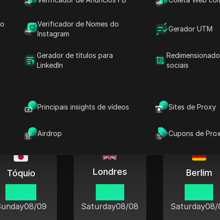
Basseterre
13 53
do
Verificador de Nomes do
Gerador UTM
Instagram
aturday
08/08
Gerador de títulos para
Redimensionado
LinkedIn
sociais
al nas cidades populares em tod
Principais insights de vídeos
Sites de Proxy
Airdrop
Cupons de Pro
Londres
Berlim
Tóquio
02 53
18 53
19 53
Sunday
08/09
Saturday
08/08
Saturday
08/