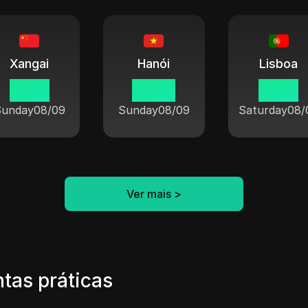
Xangai
Hanói
Lisboa
01 53
00 53
18 53
Sunday
08/09
Sunday
08/09
Saturday
08/
Ver mais
>
tas práticas