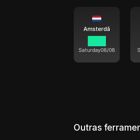
Amsterdã
19 53
Saturday
08/08
Outras ferramen