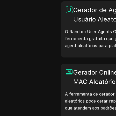
Gerador de A
Usuário Aleató
O Random User Agents G
ferramenta gratuita que g
agent aleatórias para p
macOS, Android, iOS e Lin
compartilham detalhes so
navegadores com servidor
Gerador Onlin
de sites, verificação de c
otimização de desenvolvi
MAC Aleatório
fluxos de trabalho — com
A ferramenta de gerador
hoje mesmo!
aleatórios pode gerar r
que atendem aos padrões
de rede, simulação de dis