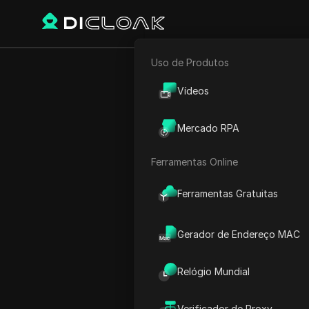
Uso de Produtos
E-commerce
Início
Hora Mundial
Améri
Vídeos
Marketing de Afiliados
Mercado RPA
Hora São C
Rastreador Web
Ferramentas Online
Ferramentas Gratuitas
Gerador de Endereço MAC
Relógio Mundial
Verificador de Proxy