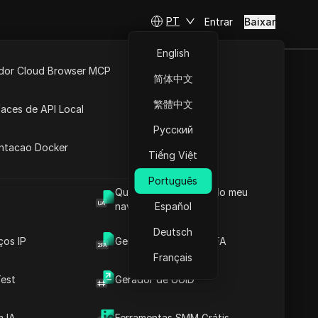
PT
Entrar
Baixar
English
idor Cloud Browser MCP
简体中文
ta
API Aberta
繁體中文
faces de API Local
Русский
 Extensões
cidades São
antacao Docker
Tiếng Việt
Português
Qual é o User Agent do meu
navegador
Español
sar
Deutsch
ços IP
Gerador de Código 2FA
Français
est
Gerador de UUID
 IA
Ferramentas SMM Grátis