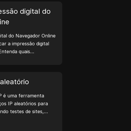
ssão digital do
ine
ital do Navegador Online
icar a impressão digital
Entenda quais
ilhadas com sites e tome
a privacidade e aumentar
t.
aleatório
P é uma ferramenta
os IP aleatórios para
indo testes de sites,
desenvolvimento. Com
ão de localização de IP e