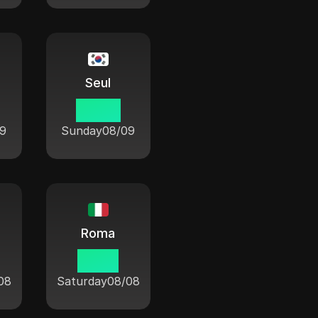
Seul
02 53
9
Sunday
08/09
Roma
19 53
08
Saturday
08/08