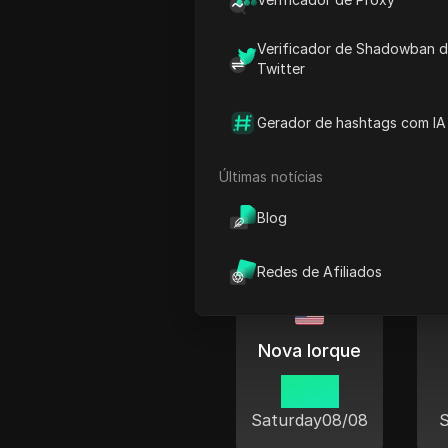
Charlestown
13 53
Verificador de Shadowban 
Twitter
Saturday
08/08
S
Gerador de hashtags com IA
Últimas notícias
Hora atu
Blog
Redes de Afiliados
Nova Iorque
13 53
Saturday
08/08