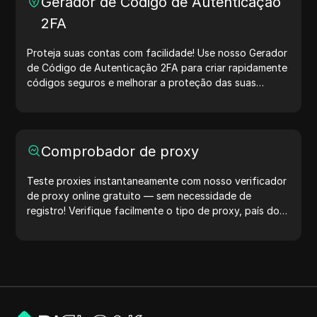
Gerador de Código de Autenticação
muito mais. Simplifique seus fluxos de trabalho e
2FA
otimize seu processo de desenvolvimento — gere
endereços IP agora mesmo!
Proteja suas contas com facilidade! Use nosso Gerador
de Código de Autenticação 2FA para criar rapidamente
códigos seguros e melhorar a proteção das suas
contas. Experimente agora e proteja sua vida digital!
Comprobador de proxy
Teste proxies instantaneamente com nosso verificador
de proxy online gratuito — sem necessidade de
registro! Verifique facilmente o tipo de proxy, país do
proxy, localização do proxy, fuso horário do proxy e
muito mais.