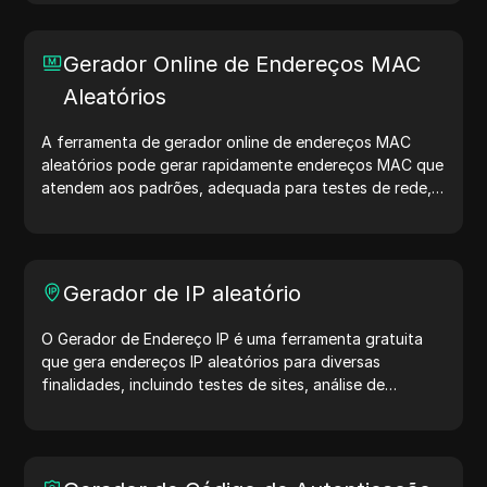
proteger sua privacidade e aumentar sua segurança na
internet.
Gerador Online de Endereços MAC
Aleatórios
A ferramenta de gerador online de endereços MAC
aleatórios pode gerar rapidamente endereços MAC que
atendem aos padrões, adequada para testes de rede,
simulação de dispositivos e outros cenários.
Gerador de IP aleatório
O Gerador de Endereço IP é uma ferramenta gratuita
que gera endereços IP aleatórios para diversas
finalidades, incluindo testes de sites, análise de
segurança e desenvolvimento. Com recursos como
identificação de localização de IP e geração de IPs
aleatórios, ele permite gerar rapidamente endereços IP
para testar geolocalização, verificar privacidade e