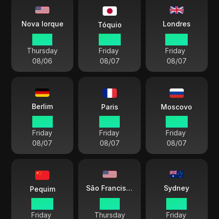
Londres
Nova Iorque
Tóquio
19 59
08 59
00 59
Thursday
Friday
Friday
08/06
08/07
08/07
Berlim
Paris
Moscovo
01 59
01 59
02 59
Friday
Friday
Friday
08/07
08/07
08/07
Sydney
São Francisco
Pequim
07 59
16 59
10 59
Friday
Thursday
Friday