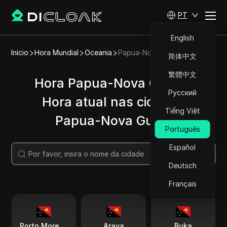
PT
English
Início
Hora Mundial
Oceania
Papua-Nova Guiné
简体中文
繁體中文
Hora Papua-Nova Guiné |
Русский
Hora atual nas cidades
Tiếng Việt
Papua-Nova Guiné
Português
Español
Pesquisar
Deutsch
Français
Porto Moresby
Arava
Buka