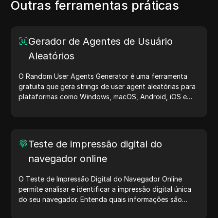
Outras ferramentas práticas
Gerador de Agentes de Usuário
Aleatórios
O Random User Agents Generator é uma ferramenta
gratuita que gera strings de user agent aleatórias para
plataformas como Windows, macOS, Android, iOS e
Linux. Essas strings compartilham detalhes sobre
dispositivos e navegadores com servidores, auxiliando
no teste de sites, verificação de compatibilidade e
otimização de desenvolvimento. Simplifique seus fluxos
Teste de impressão digital do
de trabalho — comece a gerar user agents hoje mesmo!
navegador online
O Teste de Impressão Digital do Navegador Online
permite analisar e identificar a impressão digital única
do seu navegador. Entenda quais informações são
compartilhadas com sites e tome medidas para