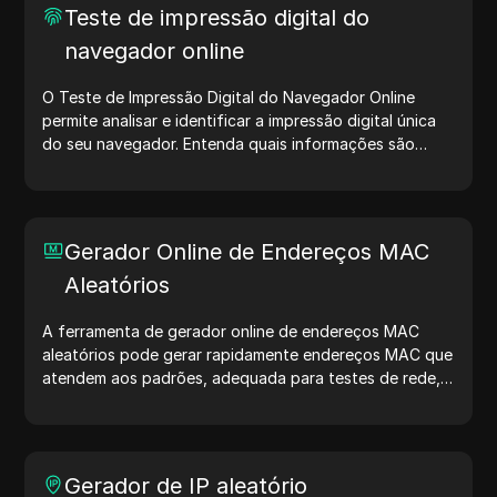
otimização de desenvolvimento. Simplifique seus fluxos
Teste de impressão digital do
de trabalho — comece a gerar user agents hoje mesmo!
navegador online
O Teste de Impressão Digital do Navegador Online
permite analisar e identificar a impressão digital única
do seu navegador. Entenda quais informações são
compartilhadas com sites e tome medidas para
proteger sua privacidade e aumentar sua segurança na
internet.
Gerador Online de Endereços MAC
Aleatórios
A ferramenta de gerador online de endereços MAC
aleatórios pode gerar rapidamente endereços MAC que
atendem aos padrões, adequada para testes de rede,
simulação de dispositivos e outros cenários.
Gerador de IP aleatório