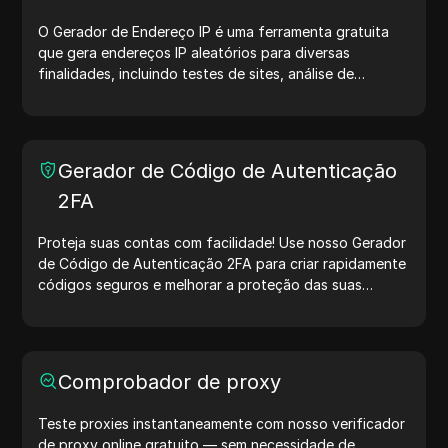
O Gerador de Endereço IP é uma ferramenta gratuita
que gera endereços IP aleatórios para diversas
finalidades, incluindo testes de sites, análise de
segurança e desenvolvimento. Com recursos como
identificação de localização de IP e geração de IPs
aleatórios, ele permite gerar rapidamente endereços IP
para testar geolocalização, verificar privacidade e
Gerador de Código de Autenticação
muito mais. Simplifique seus fluxos de trabalho e
2FA
otimize seu processo de desenvolvimento — gere
endereços IP agora mesmo!
Proteja suas contas com facilidade! Use nosso Gerador
de Código de Autenticação 2FA para criar rapidamente
códigos seguros e melhorar a proteção das suas
contas. Experimente agora e proteja sua vida digital!
Comprobador de proxy
Teste proxies instantaneamente com nosso verificador
de proxy online gratuito — sem necessidade de