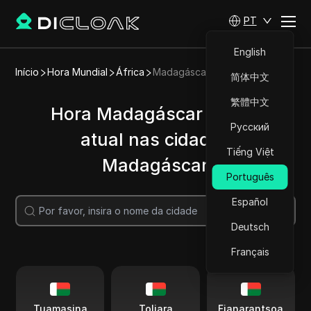
PT
English
Início
Hora Mundial
África
Madagáscar
简体中文
繁體中文
Hora Madagáscar | Hora
Русский
atual nas cidades
Tiếng Việt
Madagáscar
Português
Español
Pesquisar
Deutsch
Français
Tuamasina
Toliara
Fianarantsoa