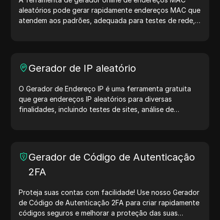
aleatórios pode gerar rapidamente endereços MAC que
atendem aos padrões, adequada para testes de rede,
simulação de dispositivos e outros cenários.
Gerador de IP aleatório
O Gerador de Endereço IP é uma ferramenta gratuita
que gera endereços IP aleatórios para diversas
finalidades, incluindo testes de sites, análise de
segurança e desenvolvimento. Com recursos como
identificação de localização de IP e geração de IPs
aleatórios, ele permite gerar rapidamente endereços IP
para testar geolocalização, verificar privacidade e
Gerador de Código de Autenticação
muito mais. Simplifique seus fluxos de trabalho e
2FA
otimize seu processo de desenvolvimento — gere
endereços IP agora mesmo!
Proteja suas contas com facilidade! Use nosso Gerador
de Código de Autenticação 2FA para criar rapidamente
códigos seguros e melhorar a proteção das suas