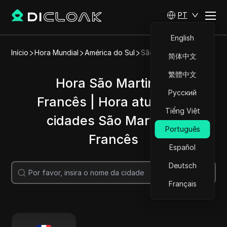
PT
English
Início
Hora Mundial
América do Sul
São Martinho Francês
简体中文
繁體中文
Hora São Martinho
Русский
Francês | Hora atual nas
Tiếng Việt
cidades São Martinho
Português
Francês
Español
Deutsch
Pesquisar
Français