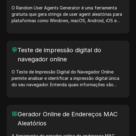
O Random User Agents Generator é uma ferramenta
gratuita que gera strings de user agent aleatórias para
plataformas como Windows, macOS, Android, iOS e
Linux. Essas strings compartilham detalhes sobre
dispositivos e navegadores com servidores, auxiliando
no teste de sites, verificação de compatibilidade e
otimização de desenvolvimento. Simplifique seus fluxos
Teste de impressão digital do
de trabalho — comece a gerar user agents hoje mesmo!
navegador online
O Teste de Impressão Digital do Navegador Online
permite analisar e identificar a impressão digital única
do seu navegador. Entenda quais informações são
compartilhadas com sites e tome medidas para
proteger sua privacidade e aumentar sua segurança na
internet.
Gerador Online de Endereços MAC
Aleatórios
A ferramenta de gerador online de endereços MAC