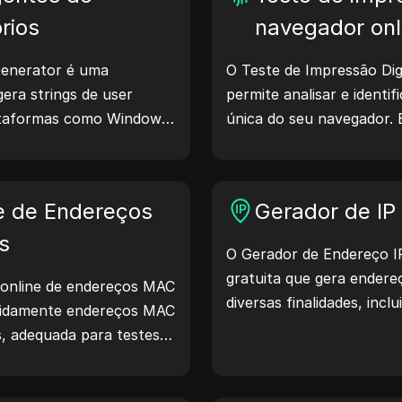
rios
navegador onl
enerator é uma
O Teste de Impressão Dig
era strings de user
permite analisar e identif
lataformas como Windows,
única do seu navegador. 
ux. Essas strings
informações são compart
bre dispositivos e
medidas para proteger su
es, auxiliando no teste
sua segurança na interne
e de Endereços
Gerador de IP 
ompatibilidade e
mento. Simplifique seus
s
O Gerador de Endereço I
ece a gerar user agents
gratuita que gera endereç
 online de endereços MAC
diversas finalidades, inclu
apidamente endereços MAC
análise de segurança e 
, adequada para testes
recursos como identificaç
positivos e outros
geração de IPs aleatórios
rapidamente endereços IP