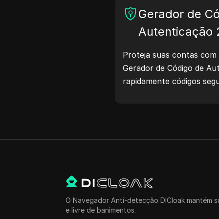
Gerador de Có
Autenticação
Proteja suas contas com 
Gerador de Código de Aut
rapidamente códigos seg
proteção das suas conta
proteja sua vida digital!
O Navegador Anti-detecção DICloak mantém su
e livre de banimentos.