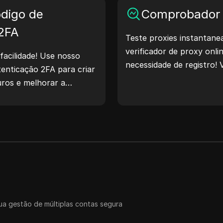
digo de
geolocalização, verificar 
Comprobador 
Simplifique seus fluxos d
 2FA
Teste proxies instantan
processo de desenvolvim
verificador de proxy onl
IP agora mesmo!
facilidade! Use nosso
necessidade de registro! V
enticação 2FA para criar
de proxy, país do proxy, 
uros e melhorar a
fuso horário do proxy e 
s. Experimente agora e
a gestão de múltiplas contas segura