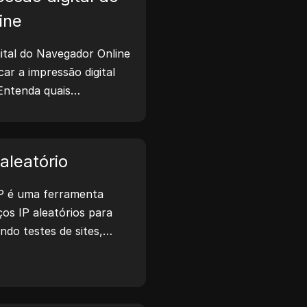
ine
ital do Navegador Online
icar a impressão digital
Entenda quais
ilhadas com sites e tome
a privacidade e aumentar
t.
aleatório
P é uma ferramenta
os IP aleatórios para
indo testes de sites,
desenvolvimento. Com
ão de localização de IP e
, ele permite gerar
 para testar