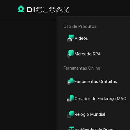
Uso de Produtos
E-commerce
Início
Hora Mundial
Ásia
Vídeos
Marketing de Afiliados
Mercado RPA
Hora
Rastreador Web
Ferramentas Online
Ferramentas Gratuitas
Gerador de Endereço MAC
Relógio Mundial
Bandar Seri Begawan
Verificador de Proxy