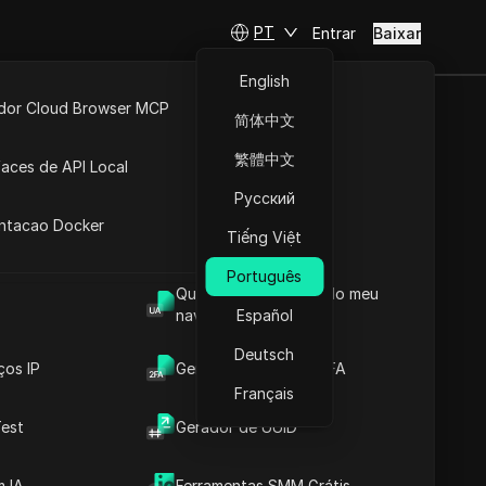
PT
Entrar
Baixar
English
idor Cloud Browser MCP
简体中文
ta
API Aberta
繁體中文
faces de API Local
Русский
 Extensões
runei
antacao Docker
Tiếng Việt
Português
Qual é o User Agent do meu
sar
navegador
Español
Deutsch
ços IP
Gerador de Código 2FA
Français
est
Gerador de UUID
 IA
Ferramentas SMM Grátis