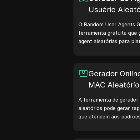
Usuário Aleató
O Random User Agents G
ferramenta gratuita que g
agent aleatórias para p
macOS, Android, iOS e Lin
compartilham detalhes so
navegadores com servidor
Gerador Onlin
de sites, verificação de c
otimização de desenvolvi
MAC Aleatório
fluxos de trabalho — com
A ferramenta de gerador
hoje mesmo!
aleatórios pode gerar r
que atendem aos padrões
de rede, simulação de dis
cenários.