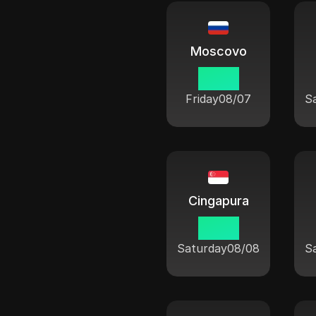
Moscovo
22 19
Friday
08/07
S
Cingapura
03 19
Saturday
08/08
S