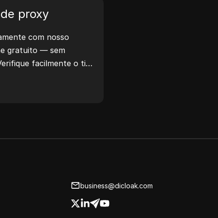
privacidade e muito mais.
de proxy
e trabalho e otimize seu
eamente com nosso
ento — gere endereços
ine gratuito — sem
erifique facilmente o tipo
localização do proxy,
muito mais.
business@dicloak.com