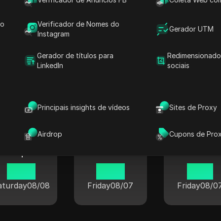
03 19
03 19
aturday
08/08
Saturday
08/08
do
Verificador de Nomes do
Gerador UTM
Instagram
Gerador de títulos para
Redimensionado
LinkedIn
sociais
al nas cidades populares em tod
Principais insights de vídeos
Sites de Proxy
Airdrop
Cupons de Pro
Londres
Berlim
Tóquio
04 19
20 19
21 19
aturday
08/08
Friday
08/07
Friday
08/0