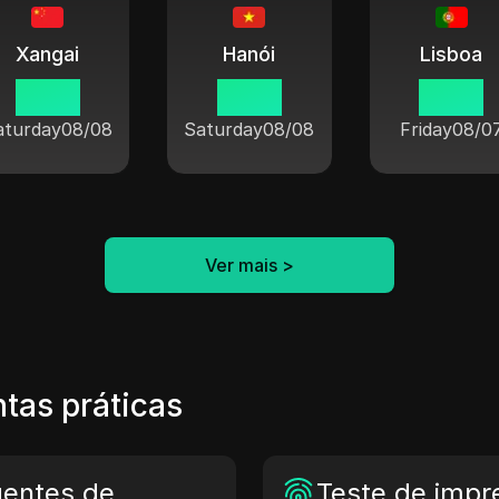
Xangai
Hanói
Lisboa
03 19
02 19
20 19
aturday
08/08
Saturday
08/08
Friday
08/0
Ver mais
>
tas práticas
gentes de
Teste de impre