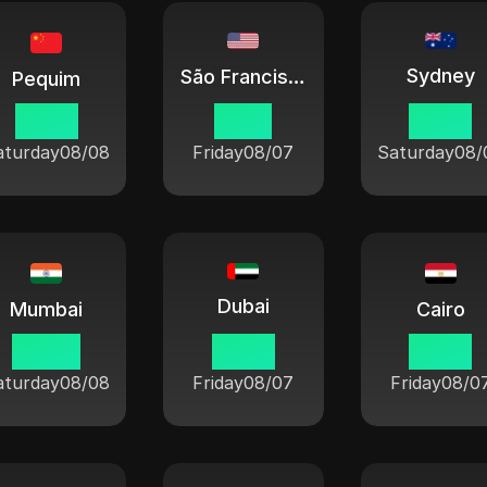
Sydney
São Francisco
Pequim
03 19
12 19
06 19
aturday
08/08
Friday
08/07
Saturday
08/
Dubai
Mumbai
Cairo
00 49
23 19
22 19
aturday
08/08
Friday
08/07
Friday
08/0