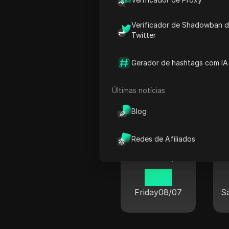
03 19
Saturday
08/08
S
Verificador de Shadowban 
Twitter
Gerador de hashtags com IA
Hora atu
Últimas notícias
Blog
Redes de Afiliados
Nova Iorque
15 19
Friday
08/07
S