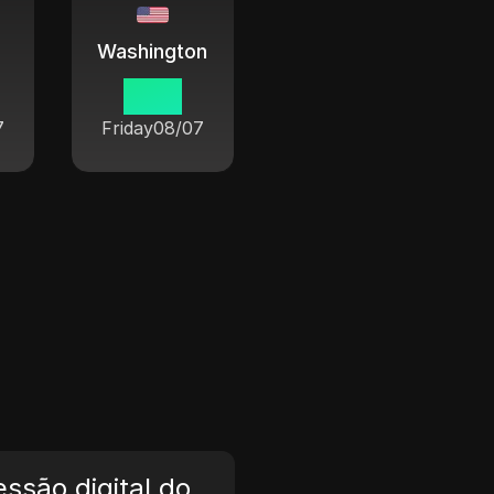
Washington
15 19
7
Friday
08/07
ssão digital do