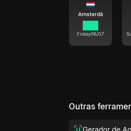
Amsterdã
21 19
Friday
08/07
S
Outras ferramen
Gerador de A