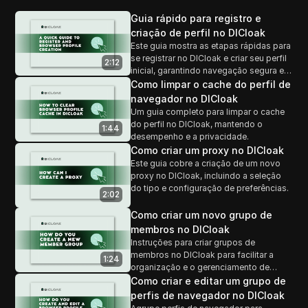
Guia rápido para registro e
criação de perfil no DICloak
Este guia mostra as etapas rápidas para
se registrar no DICloak e criar seu perfil
2:12
inicial, garantindo navegação segura e
anônima.
Como limpar o cache do perfil de
navegador no DICloak
Um guia completo para limpar o cache
do perfil no DICloak, mantendo o
1:44
desempenho e a privacidade.
Como criar um proxy no DICloak
Este guia cobre a criação de um novo
proxy no DICloak, incluindo a seleção
do tipo e configuração de preferências.
2:02
Como criar um novo grupo de
membros no DICloak
Instruções para criar grupos de
membros no DICloak para facilitar a
1:24
organização e o gerenciamento de
permissões.
Como criar e editar um grupo de
perfis de navegador no DICloak