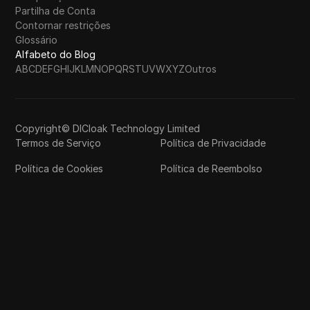
Partilha de Conta
Contornar restrições
Glossário
Alfabeto do Blog
A
B
C
D
E
F
G
H
I
J
K
L
M
N
O
P
Q
R
S
T
U
V
W
X
Y
Z
Outros
Copyright© DICloak Technology Limited
Termos de Serviço
Política de Privacidade
Política de Cookies
Política de Reembolso