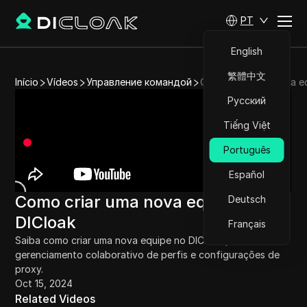
PT
English
繁體中文
Início
Vídeos
Управление командой
Como criar uma nova e
Русский
Tiếng Việt
Português
Español
Como criar uma nova equipe no
Deutsch
DICloak
Français
Saiba como criar uma nova equipe no DICloak para 
gerenciamento colaborativo de perfis e configurações de 
proxy.
Oct 15, 2024
Related Videos