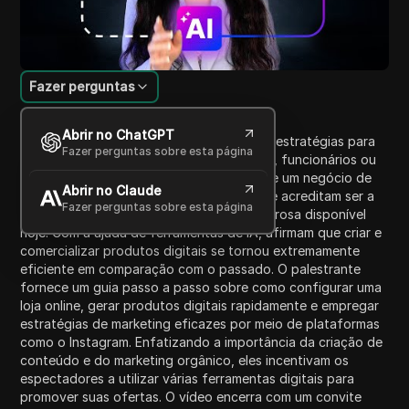
Fazer perguntas
Introdução ao Conteúdo
Abrir no ChatGPT
Neste vídeo, o palestrante descreve suas estratégias para
Fazer perguntas sobre esta página
recomeçar nos negócios sem investidores, funcionários ou
conexões. Eles defendem a construção de um negócio de
Abrir no Claude
produtos digitais impulsionado por IA, que acreditam ser a
Fazer perguntas sobre esta página
operação de uma única pessoa mais poderosa disponível
hoje. Com a ajuda de ferramentas de IA, afirmam que criar e
comercializar produtos digitais se tornou extremamente
eficiente em comparação com o passado. O palestrante
fornece um guia passo a passo sobre como configurar uma
loja online, gerar produtos digitais rapidamente e empregar
estratégias de marketing eficazes por meio de plataformas
como o Instagram. Enfatizando a importância da criação de
conteúdo e do marketing orgânico, eles incentivam os
espectadores a utilizar várias ferramentas digitais para
promover suas ofertas. O vídeo encerra com um convite