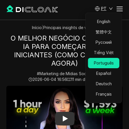
PT
English
Início
|
Principais insights de vídeos
繁體中文
O MELHOR NEGÓCIO ONLINE DE
Русский
IA PARA COMEÇAR PARA
Tiếng Việt
INICIANTES (COMO COMEÇAR
AGORA)
Português
Español
#
Marketing de Mídias Sociais
2026-06-04 16:56
11
min de leitura
Deutsch
Play Video:
O MELHOR NEGÓCIO ONLINE DE IA PARA
Français