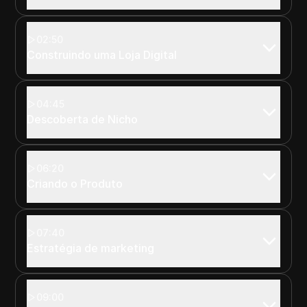
02:50
Construindo uma Loja Digital
04:45
Descoberta de Nicho
06:20
Criando o Produto
07:40
Estratégia de marketing
09:00