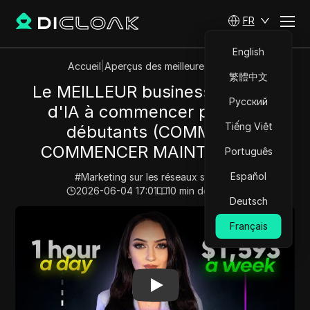
FR
English
Accueil
|
Aperçus des meilleures vidéos
繁體中文
Le MEILLEUR business en ligne
Русский
d'IA à commencer pour les
Tiếng Việt
débutants (COMMENT
COMMENCER MAINTENANT)
Português
Español
#
Marketing sur les réseaux sociaux
2026-06-04 17:01
10
min de lecture
Deutsch
Play Video:
Le MEILLEUR business en ligne d'IA à 
Français