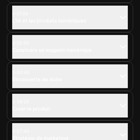
01:00
L'IA et les produits numériques
02:50
Construire un magasin numérique
04:45
Découverte de niche
06:20
Créer le produit
07:40
Stratégie de marketing