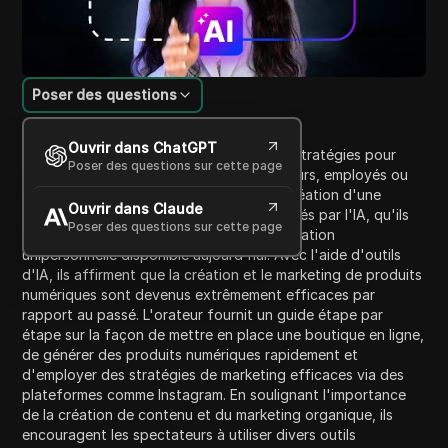
Poser des questions
Introduction au contenu
Ouvrir dans ChatGPT
Dans cette vidéo, l'orateur présente ses stratégies pour
Poser des questions sur cette page
redémarrer une entreprise sans investisseurs, employés ou
connexions. Ils plaident en faveur de la création d'une
Ouvrir dans Claude
entreprise de produits numériques alimentés par l'IA, qu'ils
Poser des questions sur cette page
considèrent comme la plus puissante opération
unipersonnelle disponible aujourd'hui. Avec l'aide d'outils
d'IA, ils affirment que la création et le marketing de produits
numériques sont devenus extrêmement efficaces par
rapport au passé. L'orateur fournit un guide étape par
étape sur la façon de mettre en place une boutique en ligne,
de générer des produits numériques rapidement et
d'employer des stratégies de marketing efficaces via des
plateformes comme Instagram. En soulignant l'importance
de la création de contenu et du marketing organique, ils
encouragent les spectateurs à utiliser divers outils