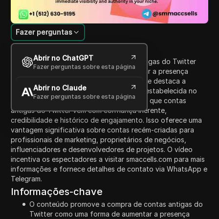
Fazer perguntas
Introdução ao Conteúdo
Abrir no ChatGPT
O vídeo promove a compra de contas antigas do Twitter
Fazer perguntas sobre esta página
como uma estratégia eficaz para aumentar a presença
online e a credibilidade em 2025 e 2026. Ele destaca a
Abrir no Claude
importância de ter uma identidade online estabelecida no
Fazer perguntas sobre esta página
moderno ecossistema digital, enfatizando que contas
antigas do Twitter vêm com confiança inerente,
credibilidade e histórico de engajamento. Isso oferece uma
vantagem significativa sobre contas recém-criadas para
profissionais de marketing, proprietários de negócios,
influenciadores e desenvolvedores de projetos. O vídeo
incentiva os espectadores a visitar smaccells.com para mais
informações e fornece detalhes de contato via WhatsApp e
Telegram.
Informações-chave
O conteúdo promove a compra de contas antigas do
Twitter como uma forma de aumentar a presença