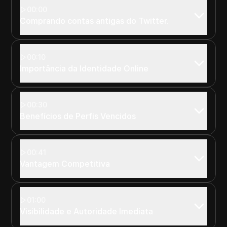
00:00
Comprando contas antigas do Twitter.
00:10
Importância da Identidade Online
00:30
Benefícios de Perfis Vencidos
00:41
Vantagem Competitiva
01:00
Visibilidade e Autoridade Imediata