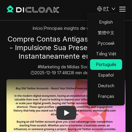
PT
English
Início
|
Principais insights de vídeos
繁體中文
Compre Contas Antigas do Twitter
Русский
- Impulsione Sua Presença Online
Tiếng Việt
Instantaneamente em 2026.
Português
#
Marketing de Mídias Sociais
2025-12-19 17:46
6
min de leitura
Español
Play Video:
Compre Contas Antigas do Twitter - Impul
Deutsch
Français