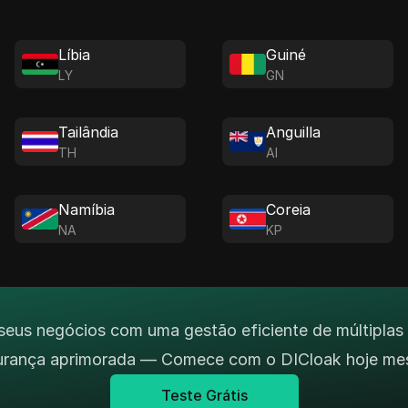
Líbia
Guiné
LY
GN
Tailândia
Anguilla
TH
AI
Namíbia
Coreia
NA
KP
seus negócios com uma gestão eficiente de múltiplas
urança aprimorada — Comece com o DICloak hoje me
Teste Grátis