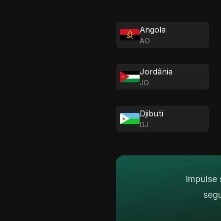
Angola
AO
Jordânia
JO
Djibuti
DJ
Impulse 
seg