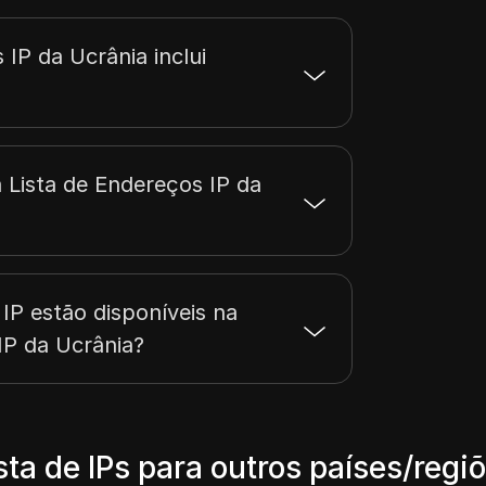
37.44.255.255
1024
37.46.255.255
10240
 IP da Ucrânia inclui
 Lista de Endereços IP da
IP estão disponíveis na
IP da Ucrânia?
sta de IPs para outros países/regi