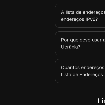
37.44.252.0
37.46.216.0
A lista de endereços
endereços IPv6?
Por que devo usar a
Ucrânia?
Quantos endereços 
Lista de Endereços 
Li