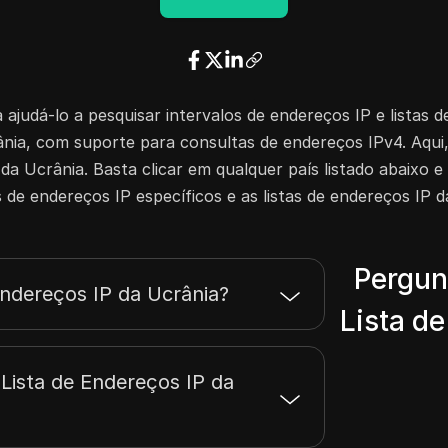
31.41.223.255
2048
31.42.79.255
8192
31.42.127.255
2048
31.42.175.255
4096
a ajudá-lo a pesquisar intervalos de endereços IP e listas 
31.42.179.255
512
ânia, com suporte para consultas de endereços IPv4. Aqui
31.42.181.255
256
 da Ucrânia. Basta clicar em qualquer país listado abaixo 
31.42.187.255
1024
s de endereços IP específicos e as listas de endereços IP d
31.43.159.255
40960
31.43.162.255
256
31.43.171.255
1024
Pergun
31.43.178.255
256
Endereços IP da Ucrânia?
31.43.183.255
1024
Lista de
31.43.190.255
768
31.43.255.255
8192
Lista de Endereços IP da
31.56.35.255
256
37.44.235.255
1024