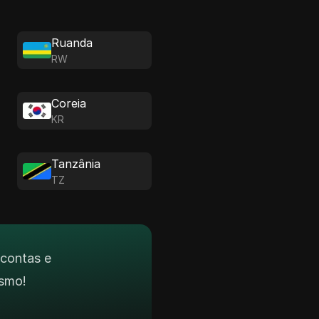
Ruanda
RW
Coreia
KR
Tanzânia
TZ
 contas e
smo!