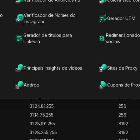
31.170.159.255
8192
31.172.65.255
256
do
Verificador de Nomes do
Gerador UTM
31.172.143.255
2048
Instagram
31.56.86.255
256
Gerador de títulos para
Redimensionado
31.193.95.255
4096
LinkedIn
sociais
31.193.184.255
256
31.202.255.255
65536
31.204.55.255
256
Principais insights de vídeos
Sites de Proxy
23.159.120.255
256
23.56.98.255
256
Airdrop
Cupons de Pro
31.3.207.255
4096
31.12.255.255
32768
31.24.81.255
256
31.14.75.255
256
31.28.191.255
8192
31.28.255.255
8192