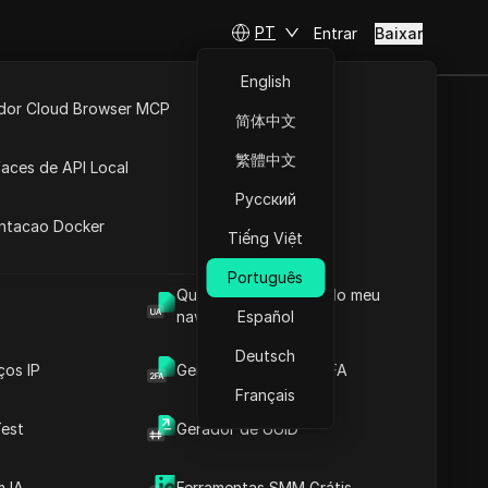
PT
Entrar
Baixar
English
idor Cloud Browser MCP
简体中文
ta
API Aberta
繁體中文
faces de API Local
 de IPs
Русский
 Extensões
antacao Docker
a de IPs e os intervalos de
Tiếng Việt
o de endereços e saber a
Português
Qual é o User Agent do meu
navegador
Español
Deutsch
ços IP
Gerador de Código 2FA
Download
Français
est
Gerador de UUID
de
 IA
Ferramentas SMM Grátis