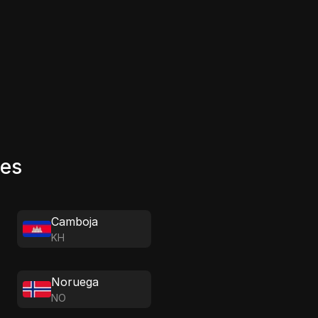
ões
Camboja
KH
Noruega
NO