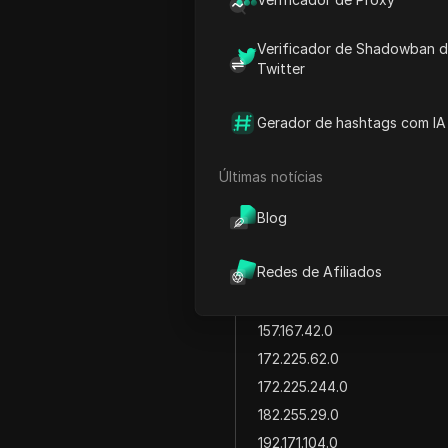
64.140.144.0
Verificador de Shadowban 
103.46.216.0
Twitter
103.4.72.0
103.129.120.0
Gerador de hashtags com IA
103.166.70.0
103.254.224.0
Últimas notícias
103.254.232.0
Blog
123.50.64.0
113.197.68.0
Redes de Afiliados
114.141.112.0
148.66.64.0
157.167.42.0
172.225.62.0
172.225.244.0
182.255.29.0
192.171.104.0