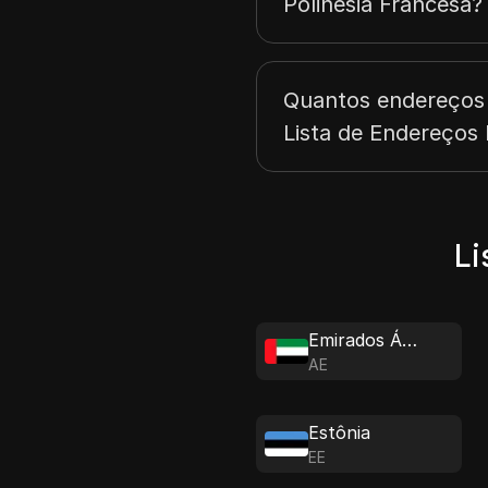
Polinésia Francesa?
Quantos endereços 
Lista de Endereços 
Li
Emirados Árabes Unidos
AE
Estônia
EE