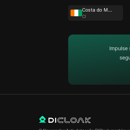
Costa do Marfim
CI
Impulse 
seg