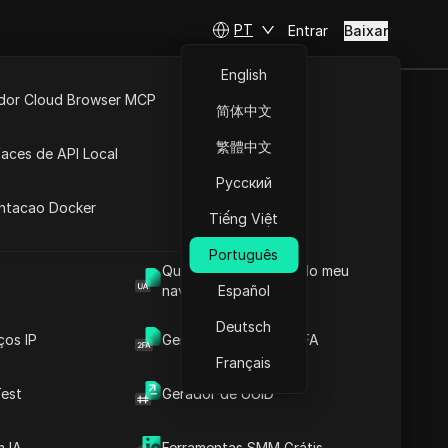
PT
Entrar
Baixar
English
idor Cloud Browser MCP
简体中文
ta
API Aberta
繁體中文
faces de API Local
 de IPs
Русский
 Extensões
antacao Docker
lista completa de IPs e os
Tiếng Việt
e copiar cada intervalo de
Português
e 77568 IPs.
Qual é o User Agent do meu
navegador
Español
Download
Deutsch
ços IP
Gerador de Código 2FA
Français
de
est
Gerador de UUID
 IA
Ferramentas SMM Grátis