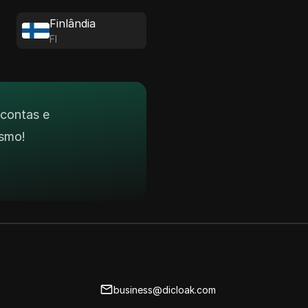
Finlândia
FI
 contas e
smo!
business@dicloak.com