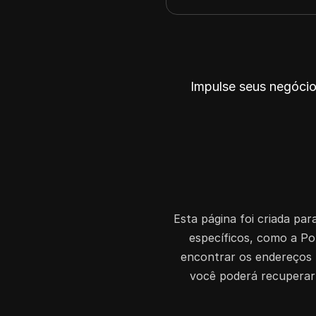
194.214.253.0
194.254.0.0
202.90.64.0
202.3.224.0
Impulse seus negócio
203.185.160.0
218.100.77.0
Esta página foi criada par
específicos, como a Po
encontrar os endereços I
você poderá recuperar o