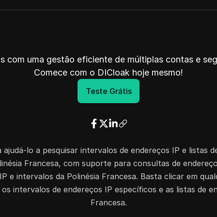
194.214.255.255
768
194.254.0.255
256
202.90.95.255
8192
202.3.255.255
8192
s com uma gestão eficiente de múltiplas contas e s
203.185.183.255
6144
Comece com o DICloak hoje mesmo!
218.100.77.255
256
Teste Grátis
a ajudá-lo a pesquisar intervalos de endereços IP e listas 
linésia Francesa, com suporte para consultas de endereço
P e intervalos da Polinésia Francesa. Basta clicar em qualq
s intervalos de endereços IP específicos e as listas de e
Francesa.