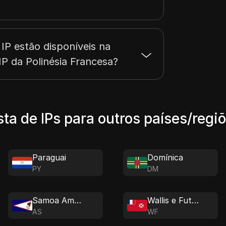
IP estão disponíveis na
IP da Polinésia Francesa?
sta de IPs para outros países/regi
Paraguai
Domínica
PY
DM
Samoa Americana
Wallis e Futuna
AS
WF