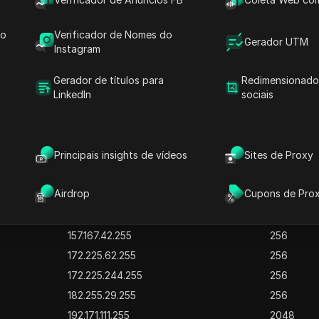
64.140.159.255
4096
do
Verificador de Nomes do
103.46.219.255
1024
Gerador UTM
Instagram
103.4.75.255
1024
103.129.123.255
1024
Gerador de títulos para
Redimensionado
LinkedIn
sociais
103.166.71.255
512
103.254.227.255
1024
103.254.235.255
1024
Principais insights de vídeos
Sites de Proxy
123.50.127.255
16384
113.197.71.255
1024
Airdrop
Cupons de Pro
114.141.119.255
2048
148.66.127.255
16384
157.167.42.255
256
172.225.62.255
256
172.225.244.255
256
182.255.29.255
256
192.171.111.255
2048