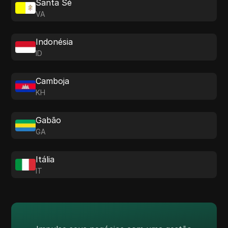
Santa Sé
VA
Indonésia
ID
Camboja
KH
Gabão
GA
Itália
IT