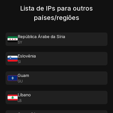
Lista de IPs para outros
países/regiões
República Árabe da Síria
SY
Eslovênia
SI
Guam
GU
Líbano
LB