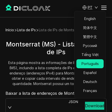
PT
English
简体中文
Início
Lista de IPs
Lista de IPs de Montserrat
繁體中文
Montserrat (MS) - Lista/Intervalo
Русский
de IPs
Tiếng Việt
Esta página mostra as informações de IP para Montserrat
Português
(MS), incluindo a lista completa de IPs e os intervalos de
Español
endereço (endereços IPv4) para Montserrat. Você pode
obter e copiar cada intervalo de endereços e saber a
Deutsch
quantidade. Montserrat possui um total de 3072 IPs.
Français
Baixar a lista de endereços de Montserrat de:
JSON
Download