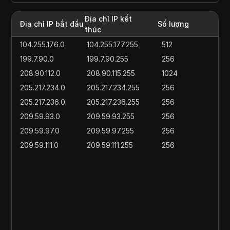
Địa chỉ IP kết
Địa chỉ IP bắt đầu
Số lượng
thúc
104.255.176.0
104.255.177.255
512
199.7.90.0
199.7.90.255
256
208.90.112.0
208.90.115.255
1024
205.217.234.0
205.217.234.255
256
205.217.236.0
205.217.236.255
256
209.59.93.0
209.59.93.255
256
209.59.97.0
209.59.97.255
256
209.59.111.0
209.59.111.255
256