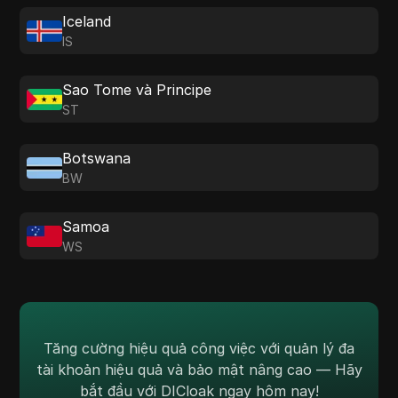
Iceland
IS
Sao Tome và Principe
ST
Botswana
BW
Samoa
WS
Tăng cường hiệu quả công việc với quản lý đa
tài khoản hiệu quả và bảo mật nâng cao — Hãy
bắt đầu với DICloak ngay hôm nay!