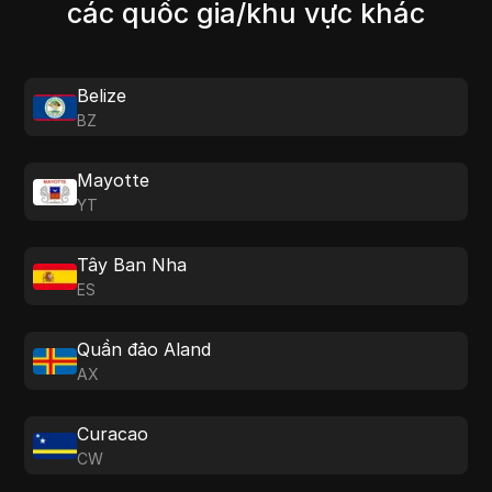
các quốc gia/khu vực khác
Belize
BZ
Mayotte
YT
Tây Ban Nha
ES
Quần đảo Aland
AX
Curacao
CW