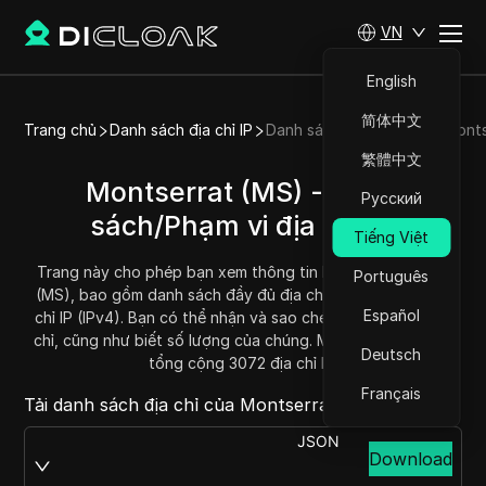
VN
English
简体中文
Trang chủ
Danh sách địa chỉ IP
Danh sách địa chỉ IP của Mont
繁體中文
Montserrat (MS) - Danh
Русский
sách/Phạm vi địa chỉ IP
Tiếng Việt
Trang này cho phép bạn xem thông tin IP của Montserrat
Português
(MS), bao gồm danh sách đầy đủ địa chỉ IP và phạm vi địa
Español
chỉ IP (IPv4). Bạn có thể nhận và sao chép mỗi phạm vi địa
chỉ, cũng như biết số lượng của chúng. Montserrat hiện có
Deutsch
tổng cộng 3072 địa chỉ IP.
Français
Tải danh sách địa chỉ của Montserrat tại:
JSON
Download