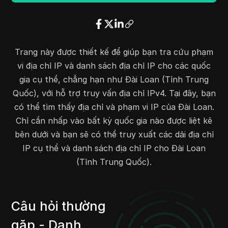
1.34.0.0
1.35.255.255
131072
1.160.0.0
1.175.255.255
1048576
3.5.196.0
3.5.199.255
1024
1.200.0.0
1.200.255.255
65536
Trang này được thiết kế để giúp bạn tra cứu phạm
2.18.16.0
2.18.17.255
512
vi địa chỉ IP và danh sách địa chỉ IP cho các quốc
13.33.189.0
13.33.189.255
256
gia cụ thể, chẳng hạn như Đài Loan (Tỉnh Trung
13.33.200.0
13.33.203.255
1024
Quốc), với hỗ trợ truy vấn địa chỉ IPv4. Tại đây, bạn
13.248.78.0
13.248.78.255
256
có thể tìm thấy địa chỉ và phạm vi IP của Đài Loan.
5.42.160.0
5.42.167.255
2048
Chỉ cần nhấp vào bất kỳ quốc gia nào được liệt kê
15.177.104.0
15.177.104.255
256
bên dưới và bạn sẽ có thể truy xuất các dải địa chỉ
15.190.112.0
15.190.127.255
4096
IP cụ thể và danh sách địa chỉ IP cho Đài Loan
15.190.244.0
15.190.247.255
1024
(Tỉnh Trung Quốc).
15.220.56.0
15.220.63.255
2048
15.220.80.0
15.220.95.255
4096
2.21.16.0
2.21.19.255
1024
Câu hỏi thường
16.12.78.0
16.12.80.255
768
gặp - Danh