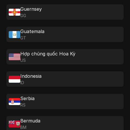
Guernsey
GG
Guatemala
GT
Hợp chủng quốc Hoa Kỳ
US
Indonesia
ID
Serbia
RS
Bermuda
BM