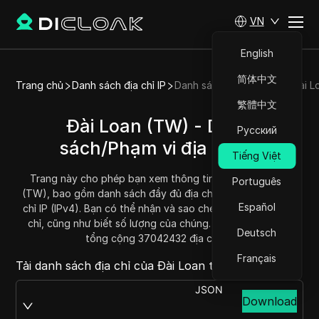
VN
English
简体中文
Trang chủ
Danh sách địa chỉ IP
Danh sách địa chỉ IP của Đài L
繁體中文
Đài Loan (TW) - Danh
Русский
sách/Phạm vi địa chỉ IP
Tiếng Việt
Trang này cho phép bạn xem thông tin IP của Đài Loan
Português
(TW), bao gồm danh sách đầy đủ địa chỉ IP và phạm vi địa
Español
chỉ IP (IPv4). Bạn có thể nhận và sao chép mỗi phạm vi địa
chỉ, cũng như biết số lượng của chúng. Đài Loan hiện có
Deutsch
tổng cộng 37042432 địa chỉ IP.
Français
Tải danh sách địa chỉ của Đài Loan tại:
JSON
Download