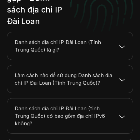
20.157.173.0
20.157.174.255
512
sách địa chỉ IP
20.157.187.0
20.157.188.255
512
20.157.192.0
20.157.193.255
512
Đài Loan
20.201.128.0
20.201.128.255
256
20.209.42.0
20.209.45.255
1024
Danh sách địa chỉ IP Đài Loan (Tỉnh
Trung Quốc) là gì?
Làm cách nào để sử dụng Danh sách địa
chỉ IP Đài Loan (Tỉnh Trung Quốc)?
Danh sách địa chỉ IP Đài Loan (tỉnh
Trung Quốc) có bao gồm địa chỉ IPv6
không?