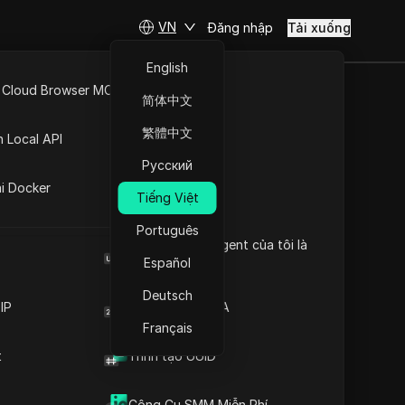
VN
Đăng nhập
Tải xuống
English
 Cloud Browser MCP
简体中文
API Mở
繁體中文
n Local API
chỉ IP
Русский
ng
ai Docker
 đủ địa chỉ IP và phạm vi
Tiếng Việt
ố lượng của chúng. Phần Lan
Português
Browser User Agent của tôi là
gì
Español
Download
Deutsch
IP
Trình tạo mã 2FA
Français
t
Trình tạo UUID
Công Cụ SMM Miễn Phí