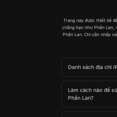
5.61.88.0
5.83.56.0
Trang này được thiết kế để
5.105.48.0
chẳng hạn như Phần Lan, với
5.133.104.0
Phần Lan. Chỉ cần nhấp vào
5.144.179.0
5.157.17.0
5.157.23.0
5.157.57.0
5.180.72.0
Danh sách địa chỉ I
5.181.20.0
31.217.192.0
32.105.52.0
Làm cách nào để sử
32.106.148.0
Phần Lan?
34.51.128.0
34.88.0.0
34.99.36.0