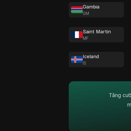
Gambia
GM
Saint Martin
MF
Iceland
IS
Tăng cườ
m