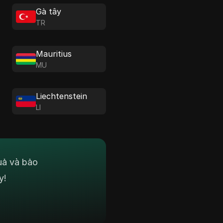
Gà tây
TR
Mauritius
MU
Liechtenstein
LI
uả và bảo
y!