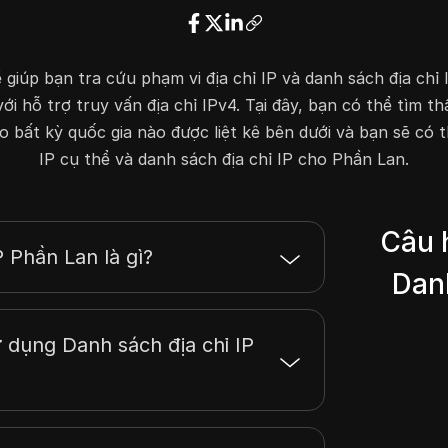
5.61.95.255
2048
5.83.63.255
2048
 giúp bạn tra cứu phạm vi địa chỉ IP và danh sách địa chỉ 
5.105.49.255
512
 hỗ trợ truy vấn địa chỉ IPv4. Tại đây, bạn có thể tìm th
5.133.107.255
1024
 bất kỳ quốc gia nào được liệt kê bên dưới và bạn sẽ có th
5.144.179.255
256
IP cụ thể và danh sách địa chỉ IP cho Phần Lan.
5.157.17.255
256
5.157.23.255
256
5.157.57.255
256
Câu 
5.180.75.255
1024
P Phần Lan là gì?
5.181.20.255
256
Danh
31.217.199.255
2048
32.105.55.255
1024
 dụng Danh sách địa chỉ IP
32.106.148.255
256
34.51.255.255
32768
34.88.255.255
65536
34.99.39.255
1024