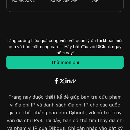
154.66.245.0
154.66.245.255
256
154.85.14.0
154.85.14.255
256
172.68.128.0
172.68.128.255
256
196.49.10.0
196.49.10.255
256
196.201.192.0
196.201.204.255
3328
Tăng cường hiệu quả công việc với quản lý đa tài khoản hiệu
196.223.38.0
196.223.38.255
256
quả và bảo mật nâng cao — Hãy bắt đầu với DICloak ngay
197.157.247.0
197.157.247.255
256
hôm nay!
197.231.200.0
197.231.200.255
256
Thử miễn phí
197.241.0.0
197.241.127.255
32768
Trang này được thiết kế để giúp bạn tra cứu phạm
vi địa chỉ IP và danh sách địa chỉ IP cho các quốc
gia cụ thể, chẳng hạn như Djibouti, với hỗ trợ truy
vấn địa chỉ IPv4. Tại đây, bạn có thể tìm thấy địa chỉ
và phạm vi IP của Djibouti. Chỉ cần nhấp vào bất kỳ