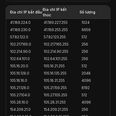
Địa chỉ IP kết
Địa chỉ IP bắt đầu
Số lượng
thúc
41.189.224.0
41.189.227.255
1024
41.189.230.0
41.189.255.255
6656
57.82.122.0
57.82.123.255
512
102.217.165.0
102.217.165.255
256
102.214.90.0
102.214.90.255
256
102.64.101.0
102.64.101.255
256
105.16.20.0
105.16.21.255
512
105.16.128.0
105.16.135.255
2048
105.18.16.0
105.18.31.255
4096
105.21.128.0
105.21.159.255
8192
105.27.104.0
105.27.105.255
512
105.28.16.0
105.28.31.255
4096
154.209.21.0
154.209.21.255
256