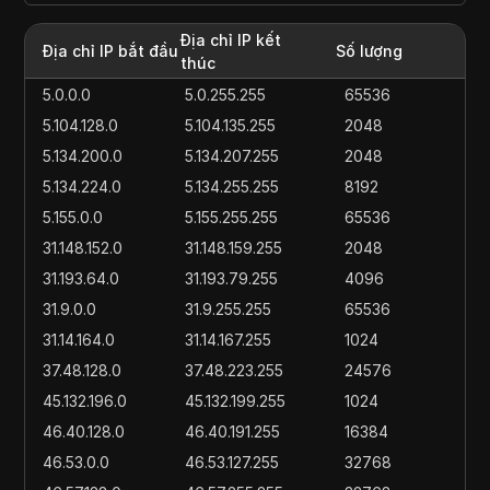
Địa chỉ IP kết
Địa chỉ IP bắt đầu
Số lượng
thúc
5.0.0.0
5.0.255.255
65536
5.104.128.0
5.104.135.255
2048
5.134.200.0
5.134.207.255
2048
5.134.224.0
5.134.255.255
8192
5.155.0.0
5.155.255.255
65536
31.148.152.0
31.148.159.255
2048
31.193.64.0
31.193.79.255
4096
31.9.0.0
31.9.255.255
65536
31.14.164.0
31.14.167.255
1024
37.48.128.0
37.48.223.255
24576
45.132.196.0
45.132.199.255
1024
46.40.128.0
46.40.191.255
16384
46.53.0.0
46.53.127.255
32768