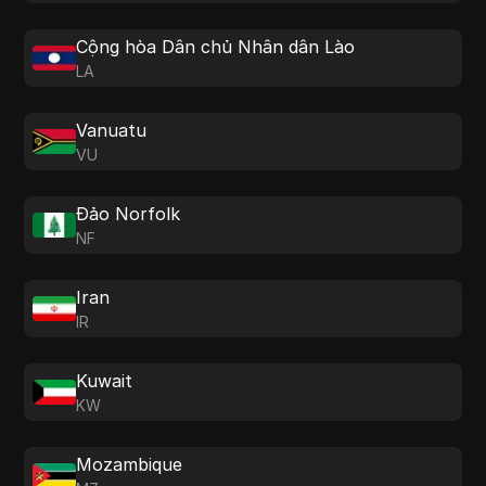
Cộng hòa Dân chủ Nhân dân Lào
LA
Vanuatu
VU
Đảo Norfolk
NF
Iran
IR
Kuwait
KW
Mozambique