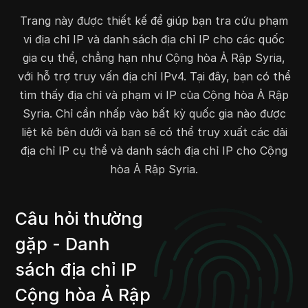
84.39.192.0
84.39.195.255
1024
Trang này được thiết kế để giúp bạn tra cứu phạm
89.33.56.0
89.33.63.255
2048
vi địa chỉ IP và danh sách địa chỉ IP cho các quốc
89.33.224.0
89.33.231.255
2048
gia cụ thể, chẳng hạn như Cộng hòa Ả Rập Syria,
89.34.162.0
89.34.163.255
512
với hỗ trợ truy vấn địa chỉ IPv4. Tại đây, bạn có thể
89.41.138.0
89.41.143.255
1536
tìm thấy địa chỉ và phạm vi IP của Cộng hòa Ả Rập
89.45.128.0
89.45.143.255
4096
Syria. Chỉ cần nhấp vào bất kỳ quốc gia nào được
89.47.80.0
89.47.87.255
2048
liệt kê bên dưới và bạn sẽ có thể truy xuất các dải
83.150.200.0
83.150.203.255
1024
địa chỉ IP cụ thể và danh sách địa chỉ IP cho Cộng
90.153.128.0
90.153.255.255
32768
hòa Ả Rập Syria.
93.113.164.0
93.113.167.255
1024
92.253.224.0
92.253.231.255
2048
93.114.208.0
93.114.215.255
2048
Câu hỏi thường
93.118.48.0
93.118.63.255
4096
gặp - Danh
91.144.0.0
91.144.63.255
16384
sách địa chỉ IP
94.47.0.0
94.47.255.255
65536
94.102.80.0
94.102.87.255
2048
Cộng hòa Ả Rập