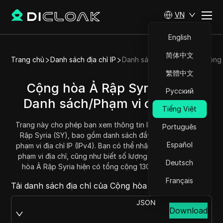
VN
English
简体中文
Trang chủ
Danh sách địa chỉ IP
Danh sách địa chỉ IP của Cộng
繁體中文
Cộng hòa Ả Rập Syria (SY) -
Русский
Danh sách/Phạm vi địa chỉ IP
Tiếng Việt
Trang này cho phép bạn xem thông tin IP của Cộng hòa Ả
Português
Rập Syria (SY), bao gồm danh sách đầy đủ địa chỉ IP và
Español
phạm vi địa chỉ IP (IPv4). Bạn có thể nhận và sao chép mỗi
phạm vi địa chỉ, cũng như biết số lượng của chúng. Cộng
Deutsch
hòa Ả Rập Syria hiện có tổng cộng 1309440 địa chỉ IP.
Français
Tải danh sách địa chỉ của Cộng hòa Ả Rập Syria tại:
JSON
Download