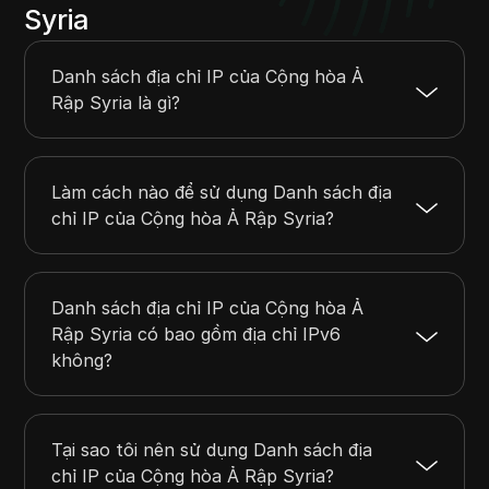
94.102.92.0
94.102.95.255
1024
Syria
94.252.128.0
94.252.255.255
32768
95.140.96.0
95.140.111.255
4096
Danh sách địa chỉ IP của Cộng hòa Ả
94.141.192.0
94.141.223.255
8192
Rập Syria là gì?
94.143.120.0
94.143.123.255
1024
Làm cách nào để sử dụng Danh sách địa
chỉ IP của Cộng hòa Ả Rập Syria?
Danh sách địa chỉ IP của Cộng hòa Ả
Rập Syria có bao gồm địa chỉ IPv6
không?
Tại sao tôi nên sử dụng Danh sách địa
chỉ IP của Cộng hòa Ả Rập Syria?