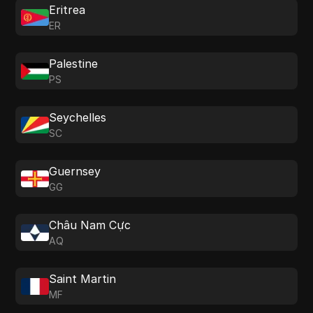
Eritrea
ER
Palestine
PS
Seychelles
SC
Guernsey
GG
Châu Nam Cực
AQ
Saint Martin
MF