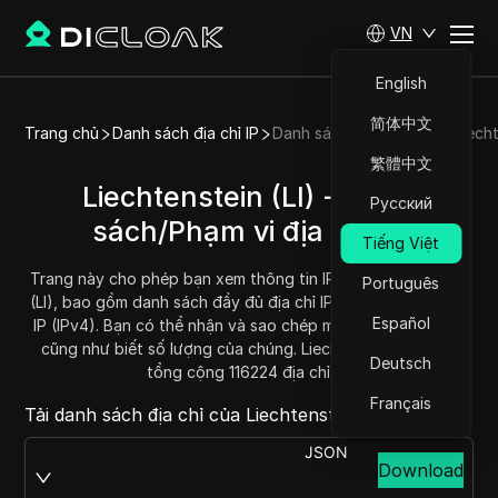
VN
English
简体中文
Trang chủ
Danh sách địa chỉ IP
Danh sách địa chỉ IP của Liech
繁體中文
Liechtenstein (LI) - Danh
Русский
sách/Phạm vi địa chỉ IP
Tiếng Việt
Trang này cho phép bạn xem thông tin IP của Liechtenstein
Português
(LI), bao gồm danh sách đầy đủ địa chỉ IP và phạm vi địa chỉ
Español
IP (IPv4). Bạn có thể nhận và sao chép mỗi phạm vi địa chỉ,
cũng như biết số lượng của chúng. Liechtenstein hiện có
Deutsch
tổng cộng 116224 địa chỉ IP.
Français
Tải danh sách địa chỉ của Liechtenstein tại:
JSON
Download