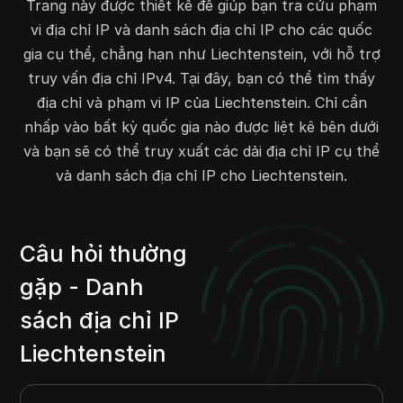
82.117.0.0
82.117.31.255
8192
Trang này được thiết kế để giúp bạn tra cứu phạm
80.241.112.0
80.241.127.255
4096
vi địa chỉ IP và danh sách địa chỉ IP cho các quốc
80.248.193.0
80.248.207.255
3840
gia cụ thể, chẳng hạn như Liechtenstein, với hỗ trợ
truy vấn địa chỉ IPv4. Tại đây, bạn có thể tìm thấy
80.66.224.0
80.66.234.255
2816
địa chỉ và phạm vi IP của Liechtenstein. Chỉ cần
80.66.237.0
80.66.239.255
768
nhấp vào bất kỳ quốc gia nào được liệt kê bên dưới
80.72.48.0
80.72.63.255
4096
và bạn sẽ có thể truy xuất các dải địa chỉ IP cụ thể
85.31.152.0
85.31.159.255
2048
và danh sách địa chỉ IP cho Liechtenstein.
88.82.96.0
88.82.127.255
8192
89.248.144.0
89.248.157.255
3584
91.207.130.0
91.207.131.255
512
Câu hỏi thường
91.232.229.0
91.232.229.255
256
91.90.122.0
91.90.122.255
256
gặp - Danh
94.177.122.0
94.177.122.255
256
sách địa chỉ IP
102.38.237.0
102.38.237.255
256
Liechtenstein
128.90.180.0
128.90.180.255
256
134.238.123.0
134.238.124.255
512