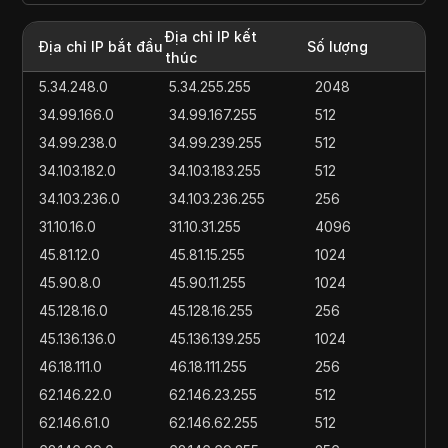
Địa chỉ IP kết
Địa chỉ IP bắt đầu
Số lượng
thúc
5.34.248.0
5.34.255.255
2048
34.99.166.0
34.99.167.255
512
34.99.238.0
34.99.239.255
512
34.103.182.0
34.103.183.255
512
34.103.236.0
34.103.236.255
256
31.10.16.0
31.10.31.255
4096
45.81.12.0
45.81.15.255
1024
45.90.8.0
45.90.11.255
1024
45.128.16.0
45.128.16.255
256
45.136.136.0
45.136.139.255
1024
46.18.111.0
46.18.111.255
256
62.146.22.0
62.146.23.255
512
62.146.61.0
62.146.62.255
512