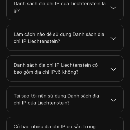
134.238.219.0
134.238.219.255
256
Danh sách địa chỉ IP của Liechtenstein là
149.255.176.0
149.255.183.255
2048
gì?
178.250.56.0
178.250.57.255
512
178.250.59.0
178.250.59.255
256
178.250.61.0
178.250.63.255
768
Làm cách nào để sử dụng Danh sách địa
chỉ IP Liechtenstein?
Danh sách địa chỉ IP Liechtenstein có
bao gồm địa chỉ IPv6 không?
Tại sao tôi nên sử dụng Danh sách địa
chỉ IP của Liechtenstein?
Có bao nhiêu địa chỉ IP có sẵn trong