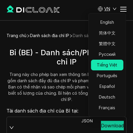
VN
English
简体中文
Trang chủ
Danh sách địa chỉ IP
Danh sách địa chỉ IP của Bỉ
繁體中文
Bỉ (BE) - Danh sách/Phạm vi địa
Русский
chỉ IP
Tiếng Việt
Trang này cho phép bạn xem thông tin IP của Bỉ (BE), bao
Português
gồm danh sách đầy đủ địa chỉ IP và phạm vi địa chỉ IP (IPv4).
Español
Bạn có thể nhận và sao chép mỗi phạm vi địa chỉ, cũng như
biết số lượng của chúng. Bỉ hiện có tổng cộng 15117824 địa
Deutsch
chỉ IP.
Français
Tải danh sách địa chỉ của Bỉ tại:
JSON
Download