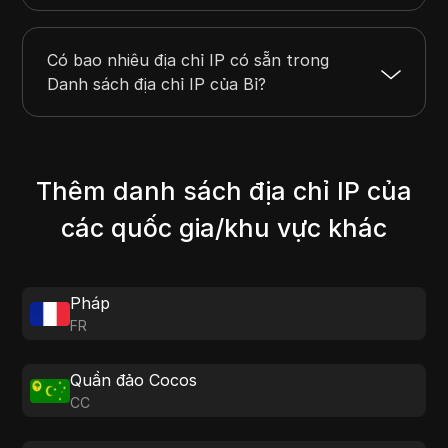
Có bao nhiêu địa chỉ IP có sẵn trong
Danh sách địa chỉ IP của Bỉ?
Thêm danh sách địa chỉ IP của
các quốc gia/khu vực khác
Pháp
FR
Quần đảo Cocos
CC