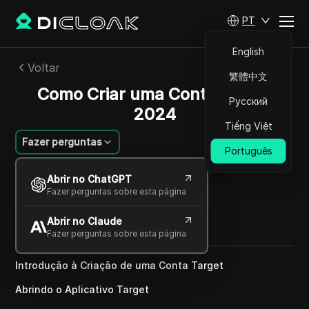
PT
English
Voltar
繁體中文
Como Criar uma Conta Target
Русский
2024
Tiếng Việt
Fazer perguntas
Português
Emily Grace
Abrir no ChatGPT
31 dez 2024
2
min de leitura
Fazer perguntas sobre esta página
Compartilhar com
Abrir no Claude
Copy Link
Fazer perguntas sobre esta página
Introdução à Criação de uma Conta Target
Abrindo o Aplicativo Target