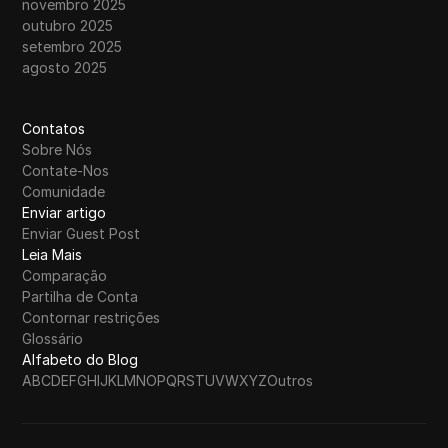
novembro 2025
outubro 2025
setembro 2025
agosto 2025
Contatos
Sobre Nós
Contate-Nos
Comunidade
Enviar artigo
Enviar Guest Post
Leia Mais
Comparação
Partilha de Conta
Contornar restrições
Glossário
Alfabeto do Blog
A
B
C
D
E
F
G
H
I
J
K
L
M
N
O
P
Q
R
S
T
U
V
W
X
Y
Z
Outros