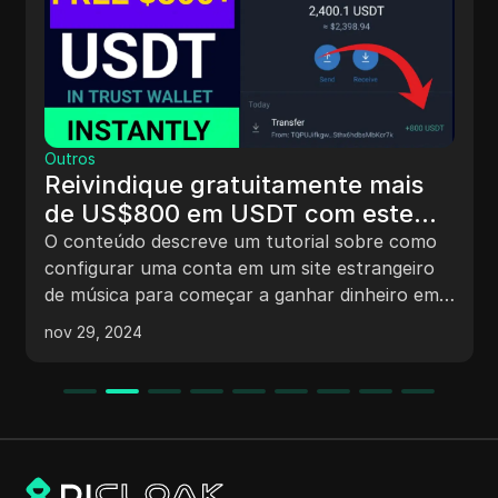
Outros
Reivindique gratuitamente mais
de US$800 em USDT com este
minerador de USDT gratuito.
O conteúdo descreve um tutorial sobre como
configurar uma conta em um site estrangeiro
de música para começar a ganhar dinheiro em
uma carteira de confiança, investindo e
nov 29, 2024
indicando outras pessoas. O tutorial inclui
etapas para criar uma conta, depositar fundos,
sacar ganhos e usar códigos de indicação para
ganhar mais. Ele enfatiza a necessidade de
pesquisar a plataforma antes de investir e
destaca o potencial de ganhar dinheiro por