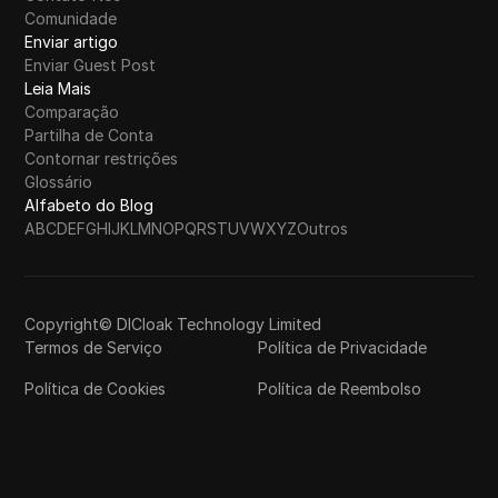
Comunidade
Enviar artigo
Enviar Guest Post
Leia Mais
Comparação
Partilha de Conta
Contornar restrições
Glossário
Alfabeto do Blog
A
B
C
D
E
F
G
H
I
J
K
L
M
N
O
P
Q
R
S
T
U
V
W
X
Y
Z
Outros
Copyright© DICloak Technology Limited
Termos de Serviço
Política de Privacidade
Política de Cookies
Política de Reembolso