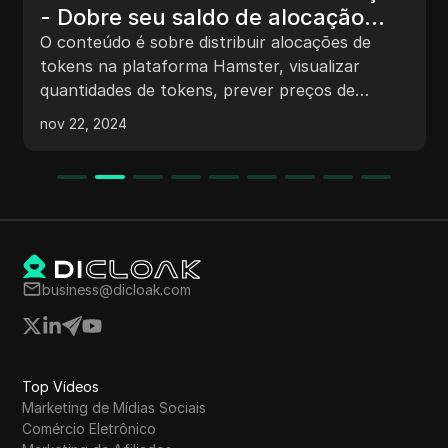
- Dobre seu saldo de alocação
com este método | Preço de
O conteúdo é sobre distribuir alocações de
listagem do hamster
tokens na plataforma Hamster, visualizar
quantidades de tokens, prever preços de
listagem, participar no lançamento de pool da
nov 22, 2024
Binance para obter mais tokens, apostar ativos
por recompensas, converter ativos em FD USD
e dicas para maximizar oportunidades de
farming de tokens.
business@dicloak.com
Top Vídeos
Marketing de Mídias Sociais
Comércio Eletrônico