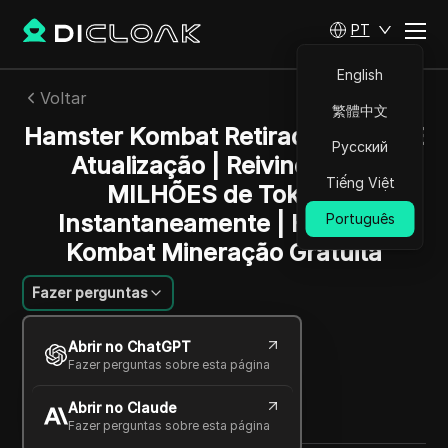
PT
English
Voltar
繁體中文
Hamster Kombat Retirada GRANDE
Русский
Atualização | Reivindique 5
Tiếng Việt
MILHÕES de Tokens
Instantaneamente | Hamster
Português
Kombat Mineração Gratuita
Fazer perguntas
Emily Grace
Abrir no ChatGPT
07 dez 2024
2
min de leitura
Fazer perguntas sobre esta página
Compartilhar com
Abrir no Claude
Copy Link
Fazer perguntas sobre esta página