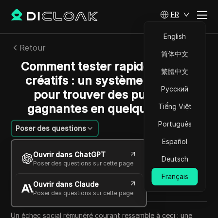
FR
English
Retour
简体中文
Comment tester rapidement les
繁體中文
créatifs : un système pratique
Русский
pour trouver des publicités
gagnantes en quelques jours
Tiếng Việt
Português
Poser des questions
Español
William Davis
Ouvrir dans ChatGPT
19 mai 2026
8
min de lecture
Deutsch
Poser des questions sur cette page
Partager avec
Français
Ouvrir dans Claude
Copy Link
Poser des questions sur cette page
Un échec social rémunéré courant ressemble à ceci : une