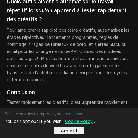
Quels outils aident à automatiser le travail
répétitif lorsqu’on apprend à tester rapidement
des créatifs ?
Pour améliorer la rapidité des tests créatifs, automatisez les
étapes répétitives : lancements programmés, règles de
nommage, tirages de tableaux de bord, et alertes Slack ou
email pour les changements de KPI. Utilisez des modèles
pour les tags UTM et les briefs de test afin que le suivi soit
propre. Les outils de workflow accélèrent également les
transferts de l’acheteur média au designer pour des cycles
d’itération rapides.
Conclusion
Tester rapidement les créatifs, c’est apprendre rapidement,
pas produire des assets parfaits, alors concentrez-vous sur
We use cookies to improve your experience.
des expériences à grand volume, des hypothèses claires et
You can opt out if you wish.
Cookie Policy
.
des changements à une seule variable que vous pouvez
Accept
mesurer. Lorsque vous construisez une boucle de tests
répétable et prenez des décisions à partir des premiers