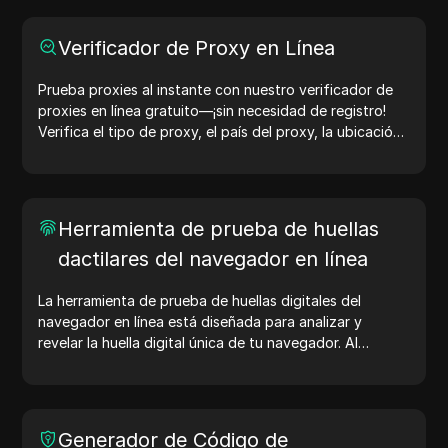
Verificador de Proxy en Línea
Prueba proxies al instante con nuestro verificador de
proxies en línea gratuito—¡sin necesidad de registro!
Verifica el tipo de proxy, el país del proxy, la ubicación
del proxy, la zona horaria del proxy y más con facilidad.
Herramienta de prueba de huellas
dactilares del navegador en línea
La herramienta de prueba de huellas digitales del
navegador en línea está diseñada para analizar y
revelar la huella digital única de tu navegador. Al
realizar la prueba, puedes entender qué información
comparte tu navegador con los sitios web y tomar
medidas para mejorar tu privacidad y seguridad en
línea.
Generador de Código de