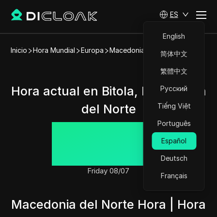
ES
English
Inicio
Hora Mundial
Europa
Macedonia del Norte
Bitola
简体中文
繁體中文
Hora actual en Bitola, Macedonia
Русский
del Norte
Tiếng Việt
Português
21:29:15
Español
Deutsch
Friday 08/07
Français
Macedonia del Norte Hora | Hora