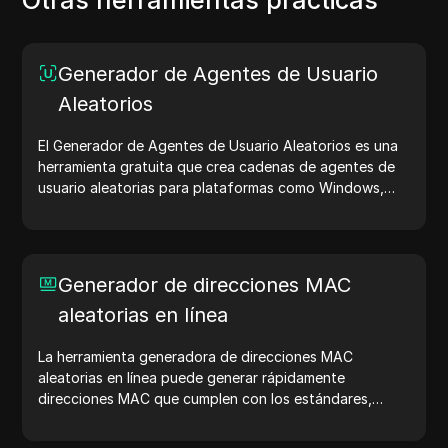
Otras herramientas prácticas
Generador de Agentes de Usuario
Aleatorios
El Generador de Agentes de Usuario Aleatorios es una
herramienta gratuita que crea cadenas de agentes de
usuario aleatorias para plataformas como Windows,
macOS, Android, iOS y Linux. Las cadenas de agentes
de usuario comparten detalles del dispositivo y del
navegador con los servidores web, ayudando en
pruebas de sitios web, verificaciones de compatibilidad
Generador de direcciones MAC
y optimización del desarrollo. Simplifica tus flujos de
aleatorias en línea
trabajo: ¡genera agentes de usuario hoy!
La herramienta generadora de direcciones MAC
aleatorias en línea puede generar rápidamente
direcciones MAC que cumplen con los estándares,
adecuadas para pruebas de red, simulación de
dispositivos y otros escenarios.