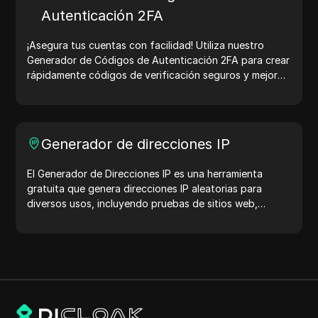
Autenticación 2FA
¡Asegura tus cuentas con facilidad! Utiliza nuestro
Generador de Códigos de Autenticación 2FA para crear
rápidamente códigos de verificación seguros y mejorar
la protección de tu cuenta. ¡Pruébalo ahora y protege
tu vida digital!
Generador de direcciones IP
El Generador de Direcciones IP es una herramienta
gratuita que genera direcciones IP aleatorias para
diversos usos, incluyendo pruebas de sitios web,
análisis de seguridad y desarrollo. Con características
como la identificación de la ubicación de la dirección IP
y la generación de direcciones IP aleatorias, te permite
generar rápidamente direcciones IP para probar la
geolocalización, verificaciones de privacidad y más.
Simplifica tu flujo de trabajo y mejora tu proceso de
desarrollo: ¡genera direcciones IP ahora!