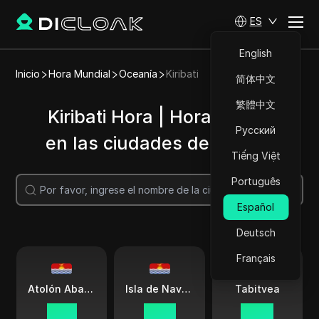
ES
English
Inicio
Hora Mundial
Oceanía
Kiribati
简体中文
繁體中文
Kiribati Hora | Hora actual
Русский
en las ciudades de Kiribati
Tiếng Việt
Português
Buscar
Español
Deutsch
Français
Atolón Abari Linga
Isla de Navidad
Tabitvea
21:49
22:49
20:49