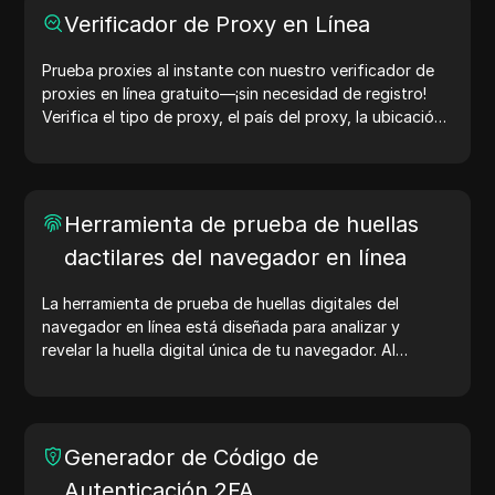
Verificador de Proxy en Línea
Prueba proxies al instante con nuestro verificador de
proxies en línea gratuito—¡sin necesidad de registro!
Verifica el tipo de proxy, el país del proxy, la ubicación
del proxy, la zona horaria del proxy y más con facilidad.
Herramienta de prueba de huellas
dactilares del navegador en línea
La herramienta de prueba de huellas digitales del
navegador en línea está diseñada para analizar y
revelar la huella digital única de tu navegador. Al
realizar la prueba, puedes entender qué información
comparte tu navegador con los sitios web y tomar
medidas para mejorar tu privacidad y seguridad en
línea.
Generador de Código de
Autenticación 2FA