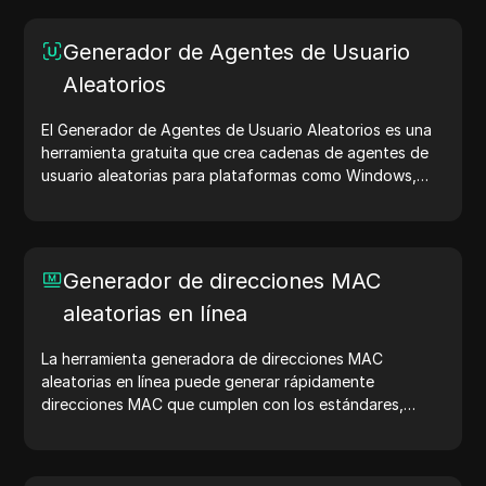
Generador de Agentes de Usuario
Aleatorios
El Generador de Agentes de Usuario Aleatorios es una
herramienta gratuita que crea cadenas de agentes de
usuario aleatorias para plataformas como Windows,
macOS, Android, iOS y Linux. Las cadenas de agentes
de usuario comparten detalles del dispositivo y del
navegador con los servidores web, ayudando en
pruebas de sitios web, verificaciones de compatibilidad
Generador de direcciones MAC
y optimización del desarrollo. Simplifica tus flujos de
aleatorias en línea
trabajo: ¡genera agentes de usuario hoy!
La herramienta generadora de direcciones MAC
aleatorias en línea puede generar rápidamente
direcciones MAC que cumplen con los estándares,
adecuadas para pruebas de red, simulación de
dispositivos y otros escenarios.