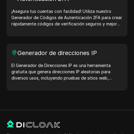
¡Asegura tus cuentas con facilidad! Utiliza nuestro
Generador de Códigos de Autenticación 2FA para crear
rápidamente códigos de verificación seguros y mejorar
la protección de tu cuenta. ¡Pruébalo ahora y protege
tu vida digital!
Generador de direcciones IP
El Generador de Direcciones IP es una herramienta
gratuita que genera direcciones IP aleatorias para
diversos usos, incluyendo pruebas de sitios web,
análisis de seguridad y desarrollo. Con características
como la identificación de la ubicación de la dirección IP
y la generación de direcciones IP aleatorias, te permite
generar rápidamente direcciones IP para probar la
geolocalización, verificaciones de privacidad y más.
Simplifica tu flujo de trabajo y mejora tu proceso de
desarrollo: ¡genera direcciones IP ahora!