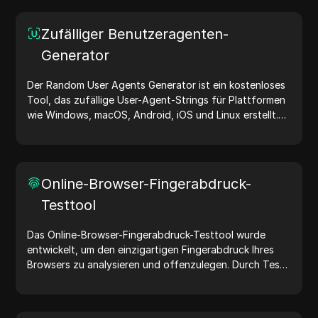
Zufälliger Benutzeragenten-
Generator
Der Random User Agents Generator ist ein kostenloses
Tool, das zufällige User-Agent-Strings für Plattformen
wie Windows, macOS, Android, iOS und Linux erstellt.
User-Agent-Strings teilen Geräte- und Browserdetails
mit Webservern und unterstützen bei Website-Tests,
Kompatibilitätsprüfungen und Entwicklungsoptimierung.
Vereinfachen Sie Ihre Arbeitsabläufe – generieren Sie
Online-Browser-Fingerabdruck-
noch heute User-Agents!
Testtool
Das Online-Browser-Fingerabdruck-Testtool wurde
entwickelt, um den einzigartigen Fingerabdruck Ihres
Browsers zu analysieren und offenzulegen. Durch Tests
können Sie verstehen, welche Informationen Ihr Browser
mit Websites teilt, und Maßnahmen ergreifen, um Ihre
Privatsphäre und Sicherheit im Internet zu verbessern.