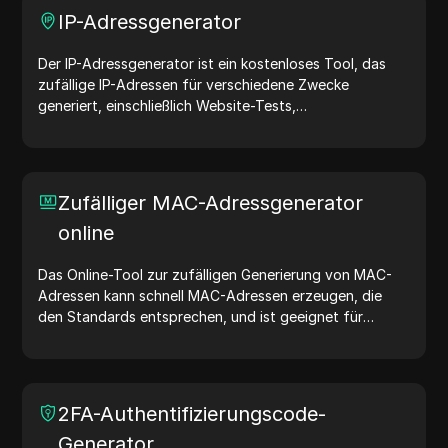
IP-Adressgenerator
Der IP-Adressgenerator ist ein kostenloses Tool, das
zufällige IP-Adressen für verschiedene Zwecke
generiert, einschließlich Website-Tests,
Sicherheitsanalysen und Entwicklung. Mit Funktionen
wie der Identifizierung des Standorts von IP-Adressen
und der zufälligen Generierung von IP-Adressen
ermöglicht es Ihnen, schnell IP-Adressen für Tests der
Zufälliger MAC-Adressgenerator
Geolokalisierung, Datenschutzprüfungen und mehr zu
online
generieren. Vereinfachen Sie Ihren Arbeitsablauf und
verbessern Sie Ihren Entwicklungsprozess – generieren
Sie jetzt IP-Adressen!
Das Online-Tool zur zufälligen Generierung von MAC-
Adressen kann schnell MAC-Adressen erzeugen, die
den Standards entsprechen, und ist geeignet für
Netzwerktests, Gerätesimulationen und andere
Szenarien.
2FA-Authentifizierungscode-
Generator