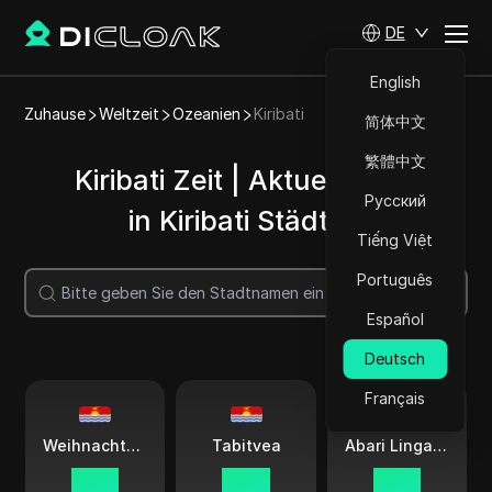
DE
English
Zuhause
Weltzeit
Ozeanien
Kiribati
简体中文
繁體中文
Kiribati Zeit | Aktuelle Zeit
Русский
in Kiribati Städten
Tiếng Việt
Português
Suche
Español
Deutsch
Français
Weihnachtsinsel
Tabitvea
Abari Linga Atoll
06:01
04:01
05:01