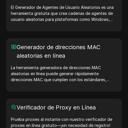
El Generador de Agentes de Usuario Aleatorios es una
herramienta gratuita que crea cadenas de agentes de
usuario aleatorias para plataformas como Windows,
macOS, Android, iOS y Linux. Las cadenas de agentes
de usuario comparten detalles del dispositivo y del
navegador con los servidores web, ayudando en
pruebas de sitios web, verificaciones de compatibilidad
Generador de direcciones MAC
y optimización del desarrollo. Simplifica tus flujos de
aleatorias en línea
trabajo: ¡genera agentes de usuario hoy!
La herramienta generadora de direcciones MAC
aleatorias en línea puede generar rápidamente
direcciones MAC que cumplen con los estándares,
adecuadas para pruebas de red, simulación de
dispositivos y otros escenarios.
Verificador de Proxy en Línea
Prueba proxies al instante con nuestro verificador de
proxies en línea gratuito—¡sin necesidad de registro!