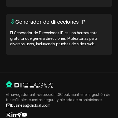
la protección de tu cuenta. ¡Pruébalo ahora y protege
tu vida digital!
Generador de direcciones IP
El Generador de Direcciones IP es una herramienta
gratuita que genera direcciones IP aleatorias para
diversos usos, incluyendo pruebas de sitios web,
análisis de seguridad y desarrollo. Con características
como la identificación de la ubicación de la dirección IP
y la generación de direcciones IP aleatorias, te permite
generar rápidamente direcciones IP para probar la
geolocalización, verificaciones de privacidad y más.
Simplifica tu flujo de trabajo y mejora tu proceso de
desarrollo: ¡genera direcciones IP ahora!
El navegador anti-detección DICloak mantiene la gestión de
tus múltiples cuentas segura y alejada de prohibiciones.
business@dicloak.com