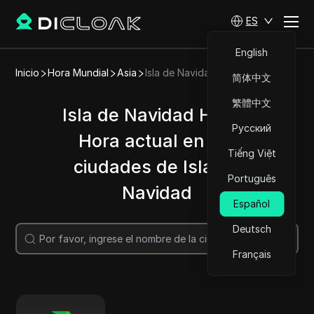
ES
English
Inicio
Hora Mundial
Asia
Isla de Navidad
简体中文
繁體中文
Isla de Navidad Hora |
Русский
Hora actual en las
Tiếng Việt
ciudades de Isla de
Português
Navidad
Español
Deutsch
Buscar
Français