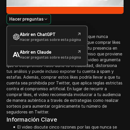
Hacer preguntas
Introducción al contenido
Abrir en ChatGPT
Este video describe cinco razones por las que nunca
Hacer preguntas sobre esta página
deberías comprar likes en Twitter. Explica que comprar likes
puede parecer una forma fácil de mejorar tu presencia en
Abrir en Claude
las redes sociales; sin embargo, el compromiso que proviene
Hacer preguntas sobre esta página
de likes falsos a menudo es inexistente. El video argumenta
que el compromiso falso daña tu credibilidad, distorsiona
tus análisis y puede incluso exponer tu cuenta a spam y
estafas. Además, comprar estos likes podría llevar a que tu
cuenta sea prohibida por Twitter, que aplica reglas estrictas
contra el compromiso artificial. En lugar de recurrir a
comprar likes, el video recomienda involucrar a tu audiencia
de manera auténtica a través de estrategias como realizar
sorteos para aumentar orgánicamente tu número de
seguidores en Twitter.
Información Clave
El video discute cinco razones por las que nunca se