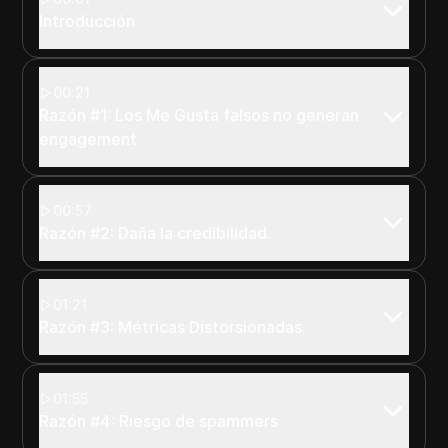
Introducción
00:21
Razón #1: Los Me Gusta falsos no generan
engagement.
00:57
Razón #2: Daña la credibilidad.
01:21
Razón #3: Métricas Distorsionadas.
01:55
Razón #4: Riesgo de spammers