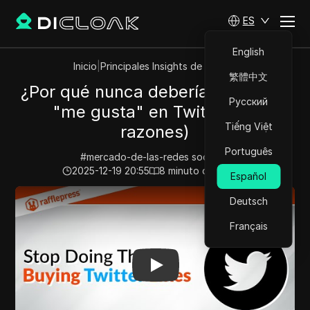
ES
English
Inicio
|
Principales Insights de Videos
繁體中文
¿Por qué nunca deberías comprar
Русский
"me gusta" en Twitter? (5
Tiếng Việt
razones)
Português
#
mercado-de-las-redes socialesi
2025-12-19 20:55
8
minuto de lectura
Español
Play Video:
¿Por qué nunca deberías comprar "me gusta
Deutsch
Français