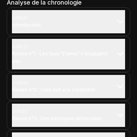
Analyse de la chronologie
00:01
Introduction
00:21
Raison n°1 : Les faux "j'aime" n'engagent
pas.
00:57
Raison n°2 : Cela nuit à la crédibilité
01:21
Raison n°3 : Des métriques déformées