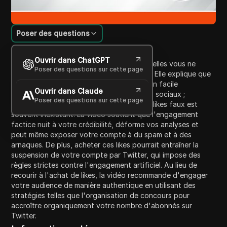
Poser des questions
Introduction au contenu
Ouvrir dans ChatGPT
Cette vidéo décrit cinq raisons pour lesquelles vous ne
Poser des questions sur cette page
devriez jamais acheter de likes sur Twitter. Elle explique que
l'achat de likes peut sembler être un moyen facile
Ouvrir dans Claude
d'améliorer votre présence sur les réseaux sociaux ;
Poser des questions sur cette page
cependant, l'engagement qui provient de likes faux est
souvent inexistant. La vidéo soutient que l'engagement
factice nuit à votre crédibilité, déforme vos analyses et
peut même exposer votre compte à du spam et à des
arnaques. De plus, acheter ces likes pourrait entraîner la
suspension de votre compte par Twitter, qui impose des
règles strictes contre l'engagement artificiel. Au lieu de
recourir à l'achat de likes, la vidéo recommande d'engager
votre audience de manière authentique en utilisant des
stratégies telles que l'organisation de concours pour
accroître organiquement votre nombre d'abonnés sur
Twitter.