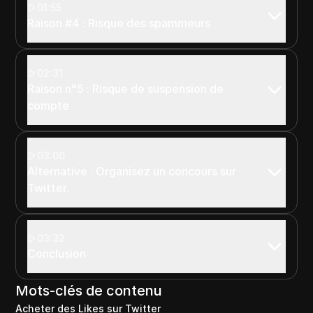
01:55
Raison #4 : Risque des spammeurs
02:31
Raison n°5 : Risque de suspension de
compte
03:00
Alternative : Organisez un concours sur
Twitter.
03:32
Conclusion
Mots-clés de contenu
Acheter des Likes sur Twitter