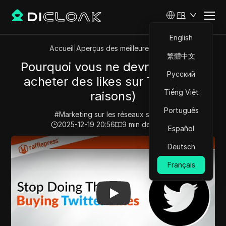
FR
English
Accueil
|
Aperçus des meilleures vidéos
繁體中文
Pourquoi vous ne devriez jamais
Русский
acheter des likes sur Twitter (5
Tiếng Việt
raisons)
Português
#
Marketing sur les réseaux sociaux
2025-12-19 20:56
9
min de lecture
Español
Play Video:
Pourquoi vous ne devriez jamais acheter des 
Deutsch
Français