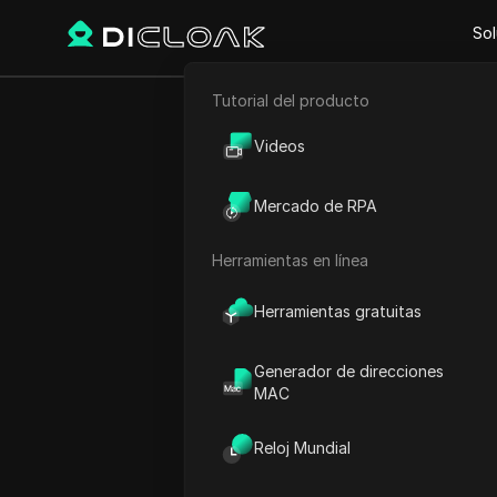
Sol
Tutorial del producto
Comercio electrónico
Cómo cerr
Videos
Marketing de afiliación
Mercado de RPA
Raspado web
#
m
Herramientas en línea
Play Video:
Cómo cerrar ses
Herramientas gratuitas
Generador de direcciones
MAC
Reloj Mundial