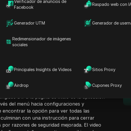
Verificador de anuncios de
Raspado web con I
Facebook
Generador UTM
Generador de user
Redimensionador de imágenes
ntenido
sociales
Hacer preguntas
 guía paso a paso sobre cómo cerrar sesión
en Facebook. Comienza animando a los
Abrir en ChatGPT
Hacer preguntas sobre esta pág
E
a" y suscribirse al canal antes de sumergirse
Principales Insights de Videos
Sitios Proxy
or explica la importancia de actualizar la
Abrir en Claude
truyendo a los usuarios a que verifiquen si hay
Hacer preguntas sobre esta pág
Airdrop
Cupones Proxy
ectivas tiendas de aplicaciones. Después de
igidos a ir a la página de inicio de la aplicación
vés del menú hacia configuraciones y
 encontrar la opción para ver todas las
s culminan con una instrucción para cerrar
s por razones de seguridad mejorada. El video