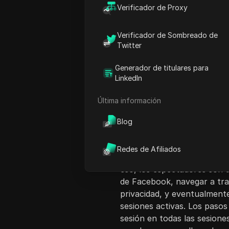
Verificador de Proxy
Verificador de Sombreado de
Twitter
Generador de titulares para
Introducción al co
LinkedIn
Este video proporciona una
Última información
en todos los dispositivos 
espectadores a dar "me gust
Blog
en el tutorial. El presentad
aplicación de Facebook, ins
Redes de Afiliados
actualizaciones en sus resp
eso, los espectadores son dir
de Facebook, navegar a tra
privacidad, y eventualmente
sesiones activas. Los paso
sesión en todas las sesione