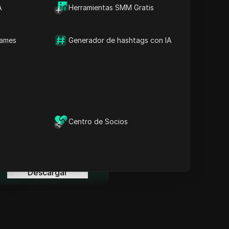
Información Clave
A
Herramientas SMM Gratis
Análisis de la línea de
tiempo
Palabras clave del
names
Generador de hashtags con IA
contenido
Preguntas y respuestas
relacionadas
Más recomendaciones de
videos
ina
l navegador anti-detección
Centro de Socios
DICloak mantiene la gestión
de tus múltiples cuentas
ina
segura y alejada de
prohibiciones.
Descargar