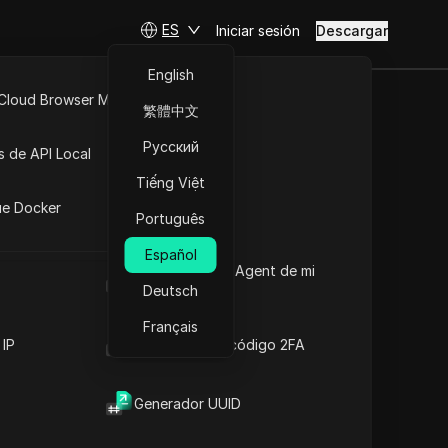
ES
Iniciar sesión
Descargar
English
 Cloud Browser MCP
繁體中文
sitivos en
API Abierta
Русский
s de API Local
Tiếng Việt
iones
ue Docker
Português
ura
Español
Cuál es el User Agent de mi
navegador
Deutsch
Français
 IP
Generador de código 2FA
Generador UUID
Contenido
Introducción al contenido