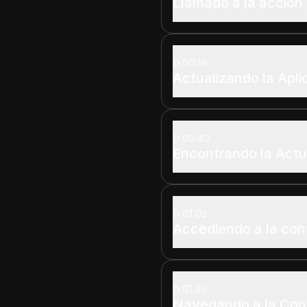
Llamado a la acción
00:16
Actualizando la Apl
00:43
Encontrando la Actu
01:02
Accediendo a la con
01:20
Navegando a la Conf