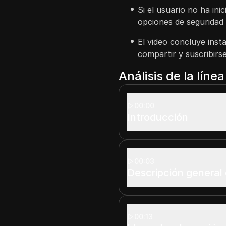
Si el usuario no ha ini
opciones de seguridad 
El video concluye inst
compartir y suscribirs
Análisis de la líne
00:00
Introducción
00:03
Descripción general d
00:13