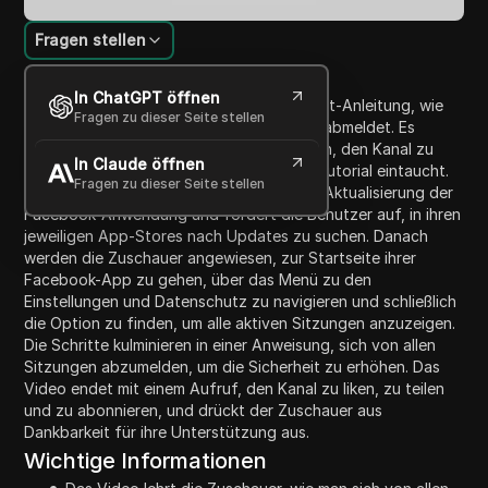
Fragen stellen
Inhaltsübersicht
In ChatGPT öffnen
Dieses Video bietet eine Schritt-für-Schritt-Anleitung, wie
Fragen zu dieser Seite stellen
man sich von allen Geräten bei Facebook abmeldet. Es
beginnt damit, die Zuschauer zu ermutigen, den Kanal zu
In Claude öffnen
liken und zu abonnieren, bevor es in das Tutorial eintaucht.
Fragen zu dieser Seite stellen
Der Moderator erklärt die Bedeutung der Aktualisierung der
Facebook-Anwendung und fordert die Benutzer auf, in ihren
jeweiligen App-Stores nach Updates zu suchen. Danach
werden die Zuschauer angewiesen, zur Startseite ihrer
Facebook-App zu gehen, über das Menü zu den
Einstellungen und Datenschutz zu navigieren und schließlich
die Option zu finden, um alle aktiven Sitzungen anzuzeigen.
Die Schritte kulminieren in einer Anweisung, sich von allen
Sitzungen abzumelden, um die Sicherheit zu erhöhen. Das
Video endet mit einem Aufruf, den Kanal zu liken, zu teilen
und zu abonnieren, und drückt der Zuschauer aus
Dankbarkeit für ihre Unterstützung aus.
Wichtige Informationen