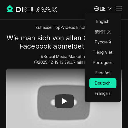
DE
English
Zuhause
|
Top-Videos Einblicke
繁體中文
Wie man sich von allen Geräten bei
Русский
Facebook abmeldet (2025)
Tiếng Việt
#
Social Media Marketing
2025-12-19 13:39
7
min lesen
Português
Play Video:
Wie man sich von allen Geräten bei Facebo
Español
Deutsch
Français