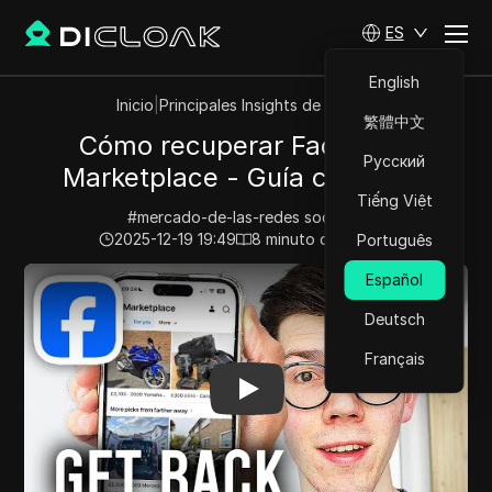
ES
English
Inicio
|
Principales Insights de Videos
繁體中文
Cómo recuperar Facebook
Русский
Marketplace - Guía completa
Tiếng Việt
#
mercado-de-las-redes socialesi
2025-12-19 19:49
8
minuto de lectura
Português
Play Video:
Cómo recuperar Facebook Marketplace - G
Español
Deutsch
Français