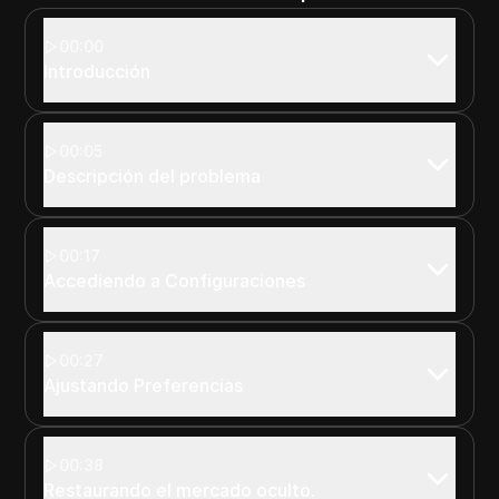
00:00
Introducción
00:05
Descripción del problema
00:17
Accediendo a Configuraciones
00:27
Ajustando Preferencias
00:38
Restaurando el mercado oculto.