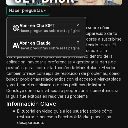
Hacer preguntas
Introducción al contenido
Abrir en ChatGPT
Este video proporciona una guía completa sobre cómo
Hacer preguntas sobre esta página
recuperar Facebook Marketplace si ha desaparecido de tu
cuenta. Comienza animando a los espectadores a suscribirse
Abrir en Claude
y dar like al video si consideran que el contenido es útil. El
Hacer preguntas sobre esta página
tutorial explica varios pasos, incluyendo acceder a la
configuración y las opciones de privacidad dentro de la
aplicación, navegar a preferencias y gestionar la barra de
pestañas para mostrar la función de Marketplace. El video
también ofrece consejos de resolución de problemas, como
buscar problemas relacionados con el acceso a Marketplace
y verificar el cumplimiento de las políticas de listado.
Concluye con una invitación a proporcionar comentarios si
la guía fue exitosa en resolver su problema.
Información Clave
El tutorial en video guía a los usuarios sobre cómo
restaurar el acceso a Facebook Marketplace si ha
desaparecido.