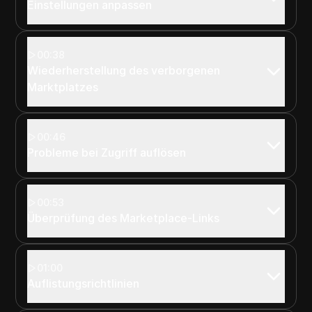
Einstellungen anpassen
00:38
Wiederherstellung des verborgenen
Marktplatzes
00:46
Probleme bei Zugriff auflösen
00:53
Überprüfung des Marketplace-Links
01:00
Auflistungsrichtlinien