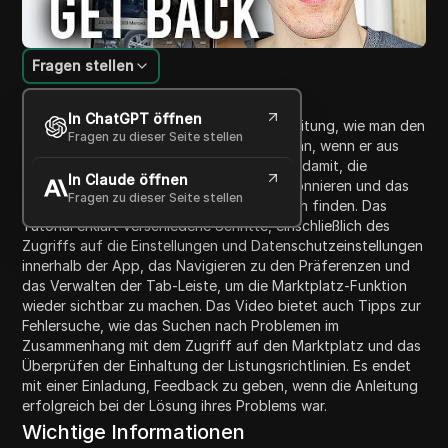
Fragen stellen
Inhaltsübersicht
In ChatGPT öffnen
Dieses Video bietet eine umfassende Anleitung, wie man den
Fragen zu dieser Seite stellen
Facebook-Marktplatz wiederherstellen kann, wenn er aus
Ihrem Konto verschwunden ist. Es beginnt damit, die
In Claude öffnen
Zuschauer zu ermutigen, den Kanal zu abonnieren und das
Fragen zu dieser Seite stellen
Video zu liken, wenn sie die Inhalte hilfreich finden. Das
Tutorial erklärt verschiedene Schritte, einschließlich des
Zugriffs auf die Einstellungen und Datenschutzeinstellungen
innerhalb der App, das Navigieren zu den Präferenzen und
das Verwalten der Tab-Leiste, um die Marktplatz-Funktion
wieder sichtbar zu machen. Das Video bietet auch Tipps zur
Fehlersuche, wie das Suchen nach Problemen im
Zusammenhang mit dem Zugriff auf den Marktplatz und das
Überprüfen der Einhaltung der Listungsrichtlinien. Es endet
mit einer Einladung, Feedback zu geben, wenn die Anleitung
erfolgreich bei der Lösung ihres Problems war.
Wichtige Informationen