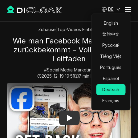
DE
English
Zuhause
|
Top-Videos Einblicke
繁體中文
Wie man Facebook Marketplace
Русский
zurückbekommt - Vollständiger
Tiếng Việt
Leitfaden
Português
#
Social Media Marketing
2025-12-19 19:51
7
min lesen
Español
Play Video:
Wie man Facebook Marketplace zurückbeko
Deutsch
Français