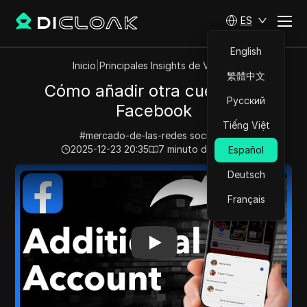
ES
English
Inicio
|
Principales Insights de Videos
繁體中文
Cómo añadir otra cuenta en
Русский
Facebook
Tiếng Việt
#
mercado-de-las-redes socialesi
2025-12-23 20:35
7
minuto de lectura
Español
Play Video:
Cómo añadir otra cuenta en Facebook
Deutsch
Français