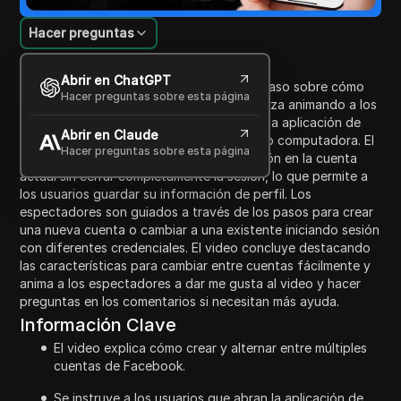
Hacer preguntas
Introducción al contenido
Abrir en ChatGPT
Este video proporciona una guía paso a paso sobre cómo
Hacer preguntas sobre esta página
agregar otra cuenta en Facebook. Comienza animando a los
espectadores a suscribirse antes de abrir la aplicación de
Abrir en Claude
Facebook en su dispositivo, ya sea móvil o computadora. El
Hacer preguntas sobre esta página
narrador explica el proceso de cerrar sesión en la cuenta
actual sin cerrar completamente la sesión, lo que permite a
los usuarios guardar su información de perfil. Los
espectadores son guiados a través de los pasos para crear
una nueva cuenta o cambiar a una existente iniciando sesión
con diferentes credenciales. El video concluye destacando
las características para cambiar entre cuentas fácilmente y
anima a los espectadores a dar me gusta al video y hacer
preguntas en los comentarios si necesitan más ayuda.
Información Clave
El video explica cómo crear y alternar entre múltiples
cuentas de Facebook.
Se instruye a los usuarios que abran la aplicación de