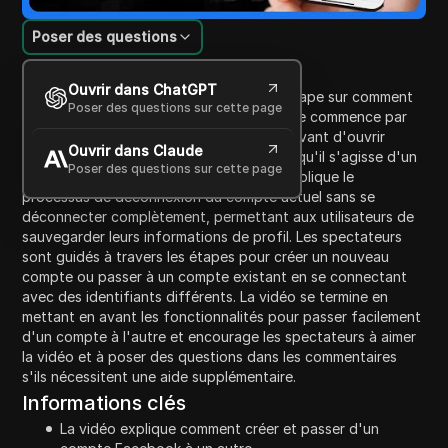
Poser des questions
Introduction au contenu
Ouvrir dans ChatGPT
Cette vidéo fournit un guide étape par étape sur comment
Poser des questions sur cette page
ajouter un autre compte sur Facebook. Elle commence par
encourager les spectateurs à s'abonner avant d'ouvrir
Ouvrir dans Claude
l'application Facebook sur leur appareil—qu'il s'agisse d'un
Poser des questions sur cette page
mobile ou d'un ordinateur. Le narrateur explique le
processus de déconnexion du compte actuel sans se
déconnecter complètement, permettant aux utilisateurs de
sauvegarder leurs informations de profil. Les spectateurs
sont guidés à travers les étapes pour créer un nouveau
compte ou passer à un compte existant en se connectant
avec des identifiants différents. La vidéo se termine en
mettant en avant les fonctionnalités pour passer facilement
d'un compte à l'autre et encourage les spectateurs à aimer
la vidéo et à poser des questions dans les commentaires
s'ils nécessitent une aide supplémentaire.
Informations clés
La vidéo explique comment créer et passer d'un