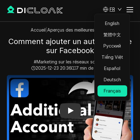
FR
English
Accueil
|
Aperçus des meilleures vidéos
繁體中文
Comment ajouter un autre compte
Русский
sur Facebook
Tiếng Việt
#
Marketing sur les réseaux sociaux
2025-12-23 20:36
7
min de lecture
Español
Play Video:
Comment ajouter un autre compte sur Fa
Deutsch
Français