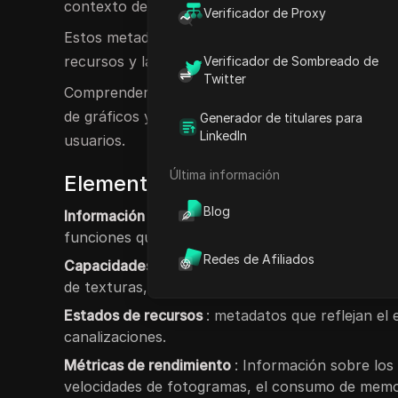
contexto de WebGPU junto con sus recursos rel
Verificador de Proxy
Estos metadatos comprenden detalles sobre el dis
recursos y las métricas de rendimiento.
Verificador de Sombreado de
Twitter
Comprender y administrar de manera efectiva l
de gráficos y computación dentro de las aplicaci
Generador de titulares para
LinkedIn
usuarios.
Última información
Elementos esenciales de los m
Blog
Información del dispositivo
: Detalles completos
funciones que admite.
Redes de Afiliados
Capacidades
: información sobre las característ
de texturas, tamaños de búfer y funcionalidade
Estados de recursos
: metadatos que reflejan el
canalizaciones.
Métricas de rendimiento
: Información sobre lo
velocidades de fotogramas, el consumo de memor