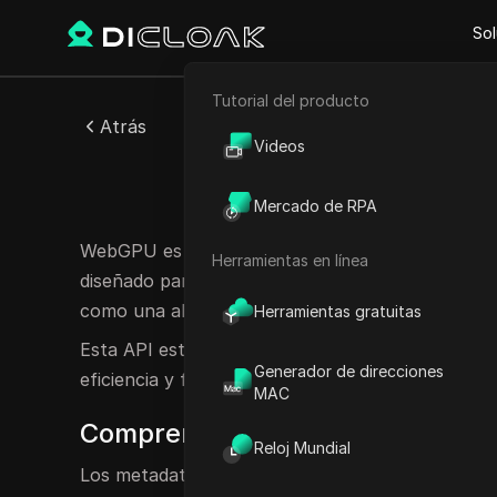
Sol
Tutorial del producto
Comercio electrónico
Atrás
Videos
Marketing de afiliación
Metad
Mercado de RPA
Raspado web
WebGPU es una API de gráficos avanzada desar
Herramientas en línea
diseñado para ofrecer gráficos de alto rendimie
como una alternativa contemporánea a WebGL.
Herramientas gratuitas
Esta API está diseñada para aprovechar al máxi
Generador de direcciones
eficiencia y flexibilidad mejorados en comparació
MAC
Comprender los metadatos de W
Reloj Mundial
Los metadatos de WebGPU abarcan los datos que 