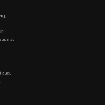
GPU.
ón.
rsos más
álculo.
s