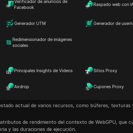
Verificador de anuncios de
acionados.
Raspado web con I
Facebook
positivo GPU, las funcionalidades admitidas, los estados 
Generador UTM
Generador de user
os metadatos de WebGPU es esencial para mejorar las ope
ones web, lo que garantiza una experiencia perfecta para 
Redimensionador de imágenes
sociales
etadatos de WebGPU
Principales Insights de Videos
Sitios Proxy
 sobre el dispositivo GPU, que abarcan su nombre, proveed
Airdrop
Cupones Proxy
icas y limitaciones admitidas de la GPU, incluido el númer
s de sombreado.
 estado actual de varios recursos, como búferes, texturas 
s atributos de rendimiento del contexto de WebGPU, que c
ia y las duraciones de ejecución.