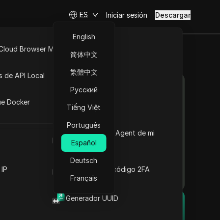
ES
Iniciar sesión
Descargar
English
Comprender los
 Cloud Browser MCP
metadatos de WebGPU:
简体中文
una descripción general
API Abierta
completa
繁體中文
s de API Local
Elementos esenciales de
Contenido
Русский
los metadatos de
iones
WebGPU
ue Docker
Tiếng Việt
Comprender la
. Está
funcionalidad de WebGPU
sirviendo
Português
Atributos de metadatos
Cuál es el User Agent de mi
esenciales en WebGPU
navegador
Español
Usos innovadores de los
 control,
metadatos de WebGPU en
Deutsch
la práctica
 IP
Generador de código 2FA
Français
Navegando por los
desafíos y las
eta
consideraciones clave
Generador UUID
El navegador anti-detección
Distinciones esenciales
nes del
DICloak mantiene la gestión
Información esencial