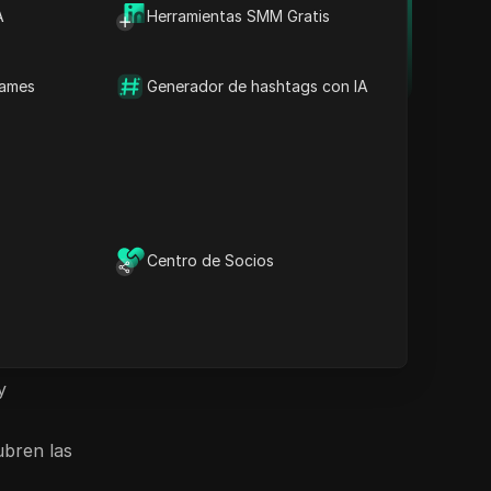
de tus múltiples cuentas
A
Herramientas SMM Gratis
Preguntas frecuentes
segura y alejada de
de los
prohibiciones.
Descargar
names
Generador de hashtags con IA
raciones
los
Centro de Socios
or y las
o máximo
y
ubren las