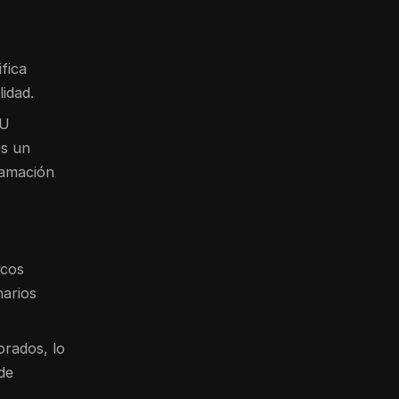
fica
idad.
PU
es un
ramación
icos
narios
orados, lo
de