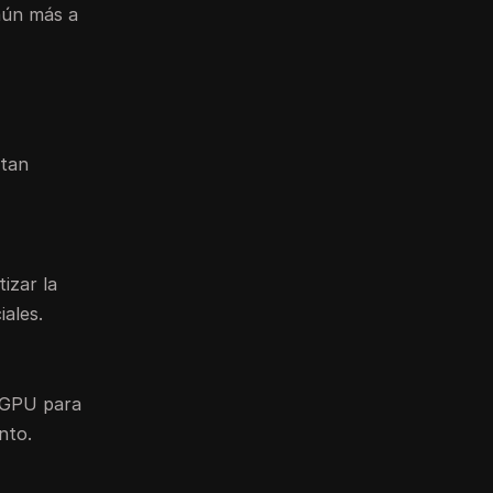
aún más a
itan
izar la
iales.
 GPU para
nto.