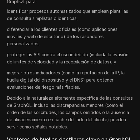
GraphQL para:
identificar procesos automatizados que emplean plantillas
de consulta simplistas o idénticas,
diferenciar a los clientes oficiales (como aplicaciones
móviles y web de escritorio) de los raspadores
personalizados,
proteger las API contra el uso indebido (incluida la evasión
de límites de velocidad y la recopilación de datos), y
mejorar otros indicadores (como la reputación de la IP, la
huella digital del dispositivo y el DNS) para obtener
evaluaciones de riesgo más fiables.
Debido a la naturaleza altamente específica de las consultas
de GraphQL, incluso las discrepancias menores (como el
orden de las solicitudes, los campos omitidos o la ausencia
de almacenamiento en caché del lado del cliente) pueden
servir como señales notables.
Vectores de huellas dactilares clave en GraphQL