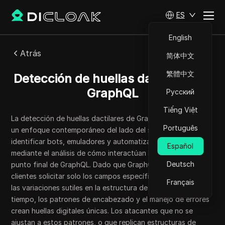
ES
English
Atrás
简体中文
繁體中文
Detección de huellas dactilares de
GraphQL
Русский
Tiếng Việt
La detección de huellas dactilares de GraphQL representa
Português
un enfoque contemporáneo del lado del servidor para
identificar bots, emuladores y automatización cuestionable
Español
mediante el análisis de cómo interactúan los clientes con un
Deutsch
punto final de GraphQL. Dado que GraphQL permite a los
clientes solicitar solo los campos específicos que necesitan,
Français
las variaciones sutiles en la estructura de consultas, el
tiempo, los patrones de encabezado y el manejo de errores
crean huellas digitales únicas. Los atacantes que no se
ajustan a estos patrones, o que replican estructuras de