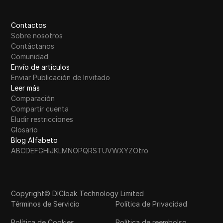
Contactos
Sobre nosotros
Contáctanos
Comunidad
Envío de artículos
Enviar Publicación de Invitado
Leer más
Comparación
Compartir cuenta
Eludir restricciones
Glosario
Blog Alfabeto
A
B
C
D
E
F
G
H
I
J
K
L
M
N
O
P
Q
R
S
T
U
V
W
X
Y
Z
Otro
Copyright© DICloak Technology Limited
Términos de Servicio
Política de Privacidad
Política de Cookies
Política de reembolso