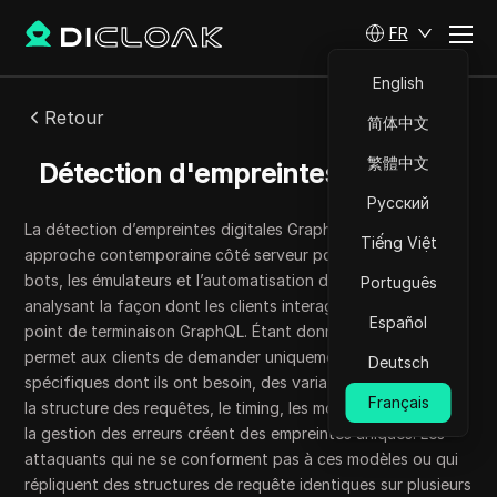
FR
English
Retour
简体中文
繁體中文
Détection d'empreintes GraphQL
Русский
La détection d’empreintes digitales GraphQL représente une
Tiếng Việt
approche contemporaine côté serveur pour identifier les
bots, les émulateurs et l’automatisation douteuse en
Português
analysant la façon dont les clients interagissent avec un
Español
point de terminaison GraphQL. Étant donné que GraphQL
permet aux clients de demander uniquement les champs
Deutsch
spécifiques dont ils ont besoin, des variations subtiles dans
Français
la structure des requêtes, le timing, les modèles d’en-tête et
la gestion des erreurs créent des empreintes uniques. Les
attaquants qui ne se conforment pas à ces modèles ou qui
répliquent des structures de requête identiques sur plusieurs