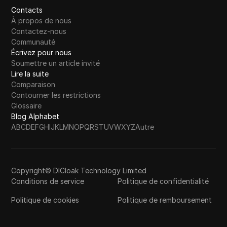
Contacts
À propos de nous
Contactez-nous
Communauté
Écrivez pour nous
Soumettre un article invité
Lire la suite
Comparaison
Contourner les restrictions
Glossaire
Blog Alphabet
A
B
C
D
E
F
G
H
I
J
K
L
M
N
O
P
Q
R
S
T
U
V
W
X
Y
Z
Autre
Copyright© DICloak Technology Limited
Conditions de service
Politique de confidentialité
Politique de cookies
Politique de remboursement