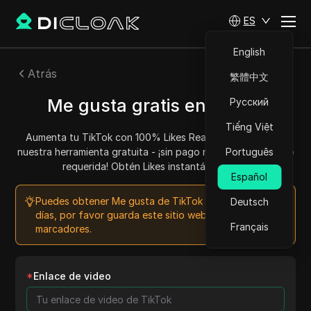
ES
English
Atrás
繁體中文
Me gusta gratis en TikTok
Русский
Tiếng Việt
Aumenta tu TikTok con 100% Likes Reales Gratis usando
nuestra herramienta gratuita - ¡sin pago ni tarjeta de crédito
Português
requerida! Obtén Likes instantáneos hoy.
Español
Puedes obtener Me gusta de TikTok gratis todos los
Deutsch
días, por favor guarda este sitio web en tus
Français
marcadores.
*
Enlace de video