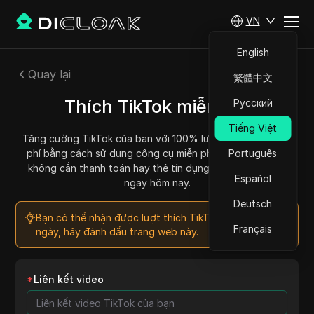
VN
English
Quay lại
繁體中文
Thích TikTok miễn phí
Русский
Tiếng Việt
Tăng cường TikTok của bạn với 100% lượt thích thật miễn
phí bằng cách sử dụng công cụ miễn phí của chúng tôi -
Português
không cần thanh toán hay thẻ tín dụng! Nhận lượt thích
Español
ngay hôm nay.
Deutsch
Bạn có thể nhận được lượt thích TikTok miễn phí mỗi
Français
ngày, hãy đánh dấu trang web này.
*
Liên kết video