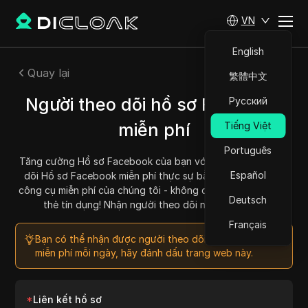
VN
English
Quay lại
繁體中文
Người theo dõi hồ sơ Facebook
Русский
miễn phí
Tiếng Việt
Português
Tăng cường Hồ sơ Facebook của bạn với 100% người theo
Español
dõi Hồ sơ Facebook miễn phí thực sự bằng cách sử dụng
công cụ miễn phí của chúng tôi - không cần thanh toán hay
Deutsch
thẻ tín dụng! Nhận người theo dõi ngay hôm nay.
Français
Bạn có thể nhận được người theo dõi hồ sơ Facebook
miễn phí mỗi ngày, hãy đánh dấu trang web này.
*
Liên kết hồ sơ