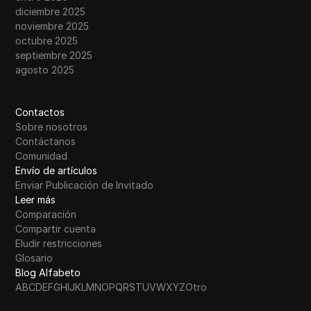
diciembre 2025
noviembre 2025
octubre 2025
septiembre 2025
agosto 2025
Contactos
Sobre nosotros
Contáctanos
Comunidad
Envío de artículos
Enviar Publicación de Invitado
Leer más
Comparación
Compartir cuenta
Eludir restricciones
Glosario
Blog Alfabeto
A
B
C
D
E
F
G
H
I
J
K
L
M
N
O
P
Q
R
S
T
U
V
W
X
Y
Z
Otro