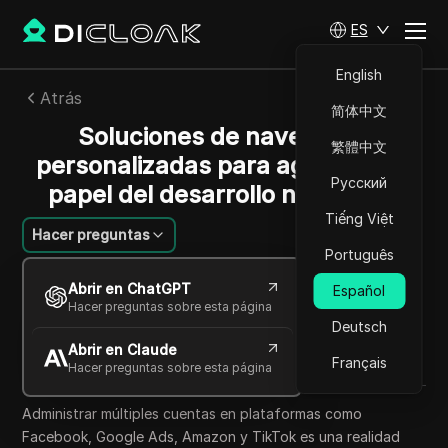
ES
English
Atrás
简体中文
Soluciones de navegador
繁體中文
personalizadas para agencias: el
Русский
papel del desarrollo nearshore
Tiếng Việt
Hacer preguntas
Português
Sandra Anderson
Abrir en ChatGPT
Español
22 oct 2025
3
minuto de lectura
Hacer preguntas sobre esta página
Compartir con
Deutsch
Abrir en Claude
Copy Link
Français
Hacer preguntas sobre esta página
Administrar múltiples cuentas en plataformas como
Facebook, Google Ads, Amazon y TikTok es una realidad